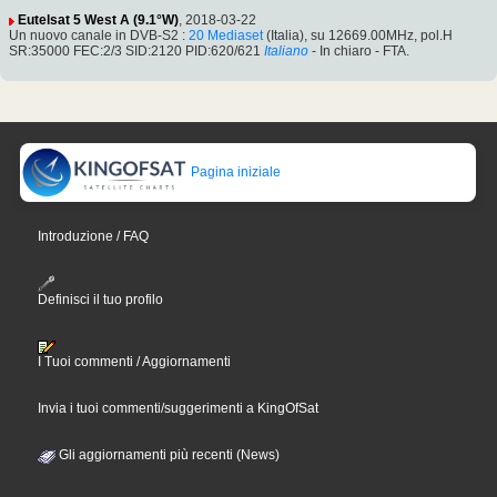
Eutelsat 5 West A (9.1°W)
, 2018-03-22
Un nuovo canale in DVB-S2 :
20 Mediaset
(Italia), su 12669.00MHz, pol.H
SR:35000 FEC:2/3 SID:2120 PID:620/621
Italiano
- In chiaro - FTA.
Pagina iniziale
Introduzione / FAQ
Definisci il tuo profilo
I Tuoi commenti / Aggiornamenti
Invia i tuoi commenti/suggerimenti a KingOfSat
Gli aggiornamenti più recenti (News)