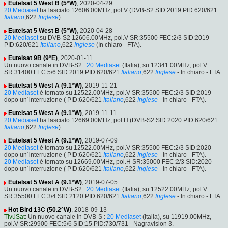
Eutelsat 5 West B (5°W)
, 2020-04-29
20 Mediaset
ha lasciato 12606.00MHz, pol.V (DVB-S2 SID:2019 PID:620/621
Italiano
,622
Inglese
)
Eutelsat 5 West B (5°W)
, 2020-04-28
20 Mediaset
su DVB-S2 12606.00MHz, pol.V SR:35500 FEC:2/3 SID:2019
PID:620/621
Italiano
,622
Inglese
(In chiaro - FTA).
Eutelsat 9B (9°E)
, 2020-01-11
Un nuovo canale in DVB-S2 :
20 Mediaset
(Italia), su 12341.00MHz, pol.V
SR:31400 FEC:5/6 SID:2019 PID:620/621
Italiano
,622
Inglese
- In chiaro - FTA.
Eutelsat 5 West A (9.1°W)
, 2019-11-21
20 Mediaset
è tornato su 12522.00MHz, pol.V SR:35500 FEC:2/3 SID:2019
dopo un´interruzione ( PID:620/621
Italiano
,622
Inglese
- In chiaro - FTA).
Eutelsat 5 West A (9.1°W)
, 2019-11-11
20 Mediaset
ha lasciato 12669.00MHz, pol.H (DVB-S2 SID:2020 PID:620/621
Italiano
,622
Inglese
)
Eutelsat 5 West A (9.1°W)
, 2019-07-09
20 Mediaset
è tornato su 12522.00MHz, pol.V SR:35500 FEC:2/3 SID:2020
dopo un´interruzione ( PID:620/621
Italiano
,622
Inglese
- In chiaro - FTA).
20 Mediaset
è tornato su 12669.00MHz, pol.H SR:35000 FEC:2/3 SID:2020
dopo un´interruzione ( PID:620/621
Italiano
,622
Inglese
- In chiaro - FTA).
Eutelsat 5 West A (9.1°W)
, 2019-07-05
Un nuovo canale in DVB-S2 :
20 Mediaset
(Italia), su 12522.00MHz, pol.V
SR:35500 FEC:3/4 SID:2120 PID:620/621
Italiano
,622
Inglese
- In chiaro - FTA.
Hot Bird 13C (50.2°W)
, 2018-09-13
TivùSat
: Un nuovo canale in DVB-S :
20 Mediaset
(Italia), su 11919.00MHz,
pol.V SR:29900 FEC:5/6 SID:15 PID:730/731 - Nagravision 3.