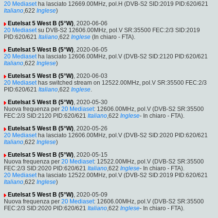
20 Mediaset
ha lasciato 12669.00MHz, pol.H (DVB-S2 SID:2019 PID:620/621
Italiano
,622
Inglese
)
Eutelsat 5 West B (5°W)
, 2020-06-06
20 Mediaset
su DVB-S2 12606.00MHz, pol.V SR:35500 FEC:2/3 SID:2019
PID:620/621
Italiano
,622
Inglese
(In chiaro - FTA).
Eutelsat 5 West B (5°W)
, 2020-06-05
20 Mediaset
ha lasciato 12606.00MHz, pol.V (DVB-S2 SID:2120 PID:620/621
Italiano
,622
Inglese
)
Eutelsat 5 West B (5°W)
, 2020-06-03
20 Mediaset
has switched stream on 12522.00MHz, pol.V SR:35500 FEC:2/3
PID:620/621
Italiano
,622
Inglese
.
Eutelsat 5 West B (5°W)
, 2020-05-30
Nuova frequenza per
20 Mediaset
: 12606.00MHz, pol.V (DVB-S2 SR:35500
FEC:2/3 SID:2120 PID:620/621
Italiano
,622
Inglese
- In chiaro - FTA).
Eutelsat 5 West B (5°W)
, 2020-05-26
20 Mediaset
ha lasciato 12606.00MHz, pol.V (DVB-S2 SID:2020 PID:620/621
Italiano
,622
Inglese
)
Eutelsat 5 West B (5°W)
, 2020-05-15
Nuova frequenza per
20 Mediaset
: 12522.00MHz, pol.V (DVB-S2 SR:35500
FEC:2/3 SID:2020 PID:620/621
Italiano
,622
Inglese
- In chiaro - FTA).
20 Mediaset
ha lasciato 12522.00MHz, pol.V (DVB-S2 SID:2019 PID:620/621
Italiano
,622
Inglese
)
Eutelsat 5 West B (5°W)
, 2020-05-09
Nuova frequenza per
20 Mediaset
: 12606.00MHz, pol.V (DVB-S2 SR:35500
FEC:2/3 SID:2020 PID:620/621
Italiano
,622
Inglese
- In chiaro - FTA).