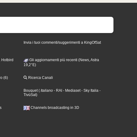
Invia i tuoi commenti/suggerimenti a KingOfSat
 Hotbird
Gli aggiornamenti più recenti (News, Astra
19,2°E)
o (6)
Ricerca Canali
Bouquet
(
Italiano
- RAI
- Mediaset
- Sky Italia
-
TivùSat
)
s
Channels broadcasting in 3D