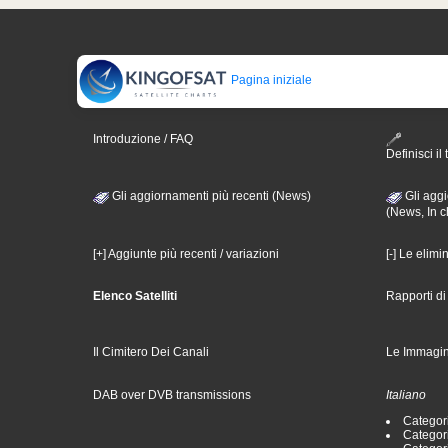
Pagina iniziale
Introduzione / FAQ
Definisci il 
Gli aggiornamenti più recenti (News)
Gli aggi
(News, In c
[+] Aggiunte più recenti / variazioni
[-] Le elimi
Elenco Satelliti
Rapporti d
Il Cimitero Dei Canali
Le Immagin
DAB over DVB transmissions
Italiano
Categori
Categori