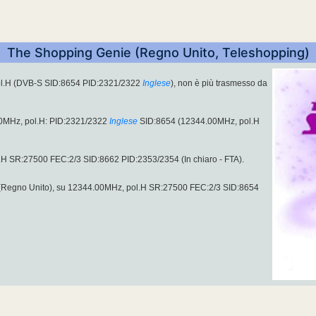
The Shopping Genie (Regno Unito, Teleshopping)
ol.H (DVB-S SID:8654 PID:2321/2322
Inglese
), non è più trasmesso da
0MHz, pol.H: PID:2321/2322
Inglese
SID:8654 (12344.00MHz, pol.H
 SR:27500 FEC:2/3 SID:8662 PID:2353/2354 (In chiaro - FTA).
(Regno Unito), su 12344.00MHz, pol.H SR:27500 FEC:2/3 SID:8654