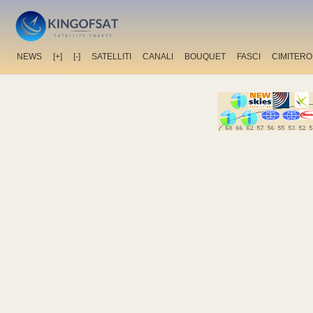
NEWS
[+]
[-]
SATELLITI
CANALI
BOUQUET
FASCI
CIMITERO