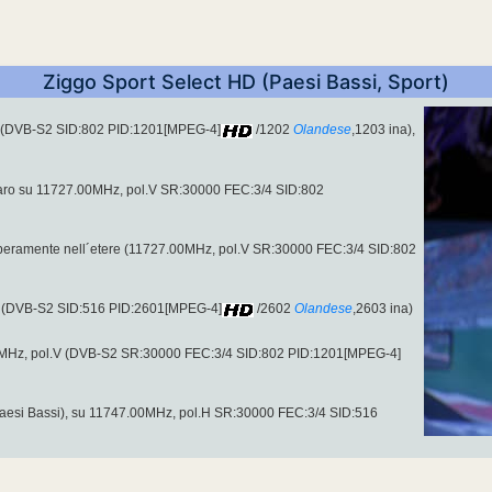
Ziggo Sport Select HD (Paesi Bassi, Sport)
V (DVB-S2 SID:802 PID:1201[MPEG-4]
/1202
Olandese
,1203 ina),
aro su 11727.00MHz, pol.V SR:30000 FEC:3/4 SID:802
liberamente nell´etere (11727.00MHz, pol.V SR:30000 FEC:3/4 SID:802
H (DVB-S2 SID:516 PID:2601[MPEG-4]
/2602
Olandese
,2603 ina)
0MHz, pol.V (DVB-S2 SR:30000 FEC:3/4 SID:802 PID:1201[MPEG-4]
aesi Bassi), su 11747.00MHz, pol.H SR:30000 FEC:3/4 SID:516