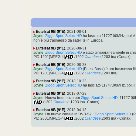
Eutelsat 9B (9°E)
, 2021-08-01
Joyne
:
Ziggo Sport Select HD
ha lasciato 11727.00MHz, pol.
non è più trasmesso da satellite in Europa.
Eutelsat 9B (9°E)
, 2020-08-31
Joyne
:
Ziggo Sport Select HD
è stato temporaneamente in chi
PID:1201[MPEG-4]
/1202
Olandese
,1203 ina (Conax).
Eutelsat 9B (9°E)
, 2020-08-28
Joyne
:
Ziggo Sport Select HD
(Paesi Bassi) è ora trasmesso 
PID:1201[MPEG-4]
/1202
Olandese
,1203 ina).
Eutelsat 9B (9°E)
, 2018-10-23
Joyne
:
Ziggo Sport Select HD
ha lasciato 11747.00MHz, pol.
Eutelsat 9B (9°E)
, 2018-07-23
Joyne
: Nuova frequenza per
Ziggo Sport Select HD
: 11727.0
/1202
Olandese
,1203 ina- Conax).
Eutelsat 9B (9°E)
, 2018-04-13
Joyne
: Un nuovo canale in DVB-S2 :
Ziggo Sport Select HD
(P
PID:2601[MPEG-4]
/2602
Olandese
,2603 ina - Conax.