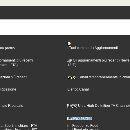
I Tuoi commenti / Aggiornamenti
tuo profilo
ornamenti più recenti
Gli aggiornamenti più recenti (News,
hiaro - FTA)
13°E)
nazioni più recenti
Canali temporaneamente in chiar
i Ricezione
Elenco Canali
i più Ricercate
Ultra High Definition TV Channel
a: Sport, In chiaro - FTA
Frequenze Feed
a: News, In chiaro - FTA
I Feed più recenti