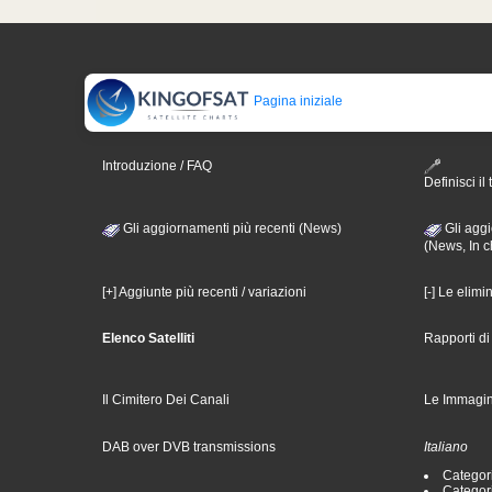
Pagina iniziale
Introduzione / FAQ
Definisci il 
Gli aggiornamenti più recenti (News)
Gli aggi
(News, In c
[+] Aggiunte più recenti / variazioni
[-] Le elimi
Elenco Satelliti
Rapporti d
Il Cimitero Dei Canali
Le Immagin
DAB over DVB transmissions
Italiano
Categori
Categori