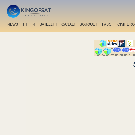
NEWS
[+]
[-]
SATELLITI
CANALI
BOUQUET
FASCI
CIMITERO