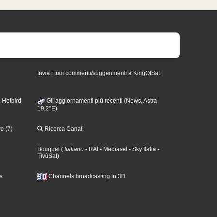
Invia i tuoi commenti/suggerimenti a KingOfSat
 Hotbird
Gli aggiornamenti più recenti (News, Astra
19,2°E)
o (7)
Ricerca Canali
Bouquet
(
Italiano
- RAI
- Mediaset
- Sky Italia
-
TivùSat
)
s
Channels broadcasting in 3D