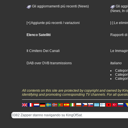
Gli aggiornamenti più recenti (News)
Gli aggi
(News, In c
[+] Aggiunte più recenti / variazioni
[-] Le elimi
Elenco Satelliti
Rapporti d
Il Cimitero Dei Canali
Le Immagin
DAB over DVB transmissions
Italiano
Categori
Categori
Categori
All contents on this site are protected by copyright and owned by Ki
identifying and promoting corresponding TV channels. For all questi
3382 Zapper stanno navigando su KingOfSat.