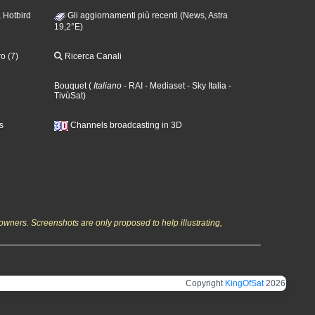
 Hotbird
Gli aggiornamenti più recenti (News, Astra
19,2°E)
o (7)
Ricerca Canali
Bouquet
(
Italiano
- RAI
- Mediaset
- Sky Italia
-
TivùSat
)
s
Channels broadcasting in 3D
owners. Screenshots are only proposed to help illustrating,
Copyright
KingOfSat
2026