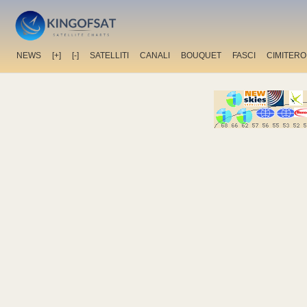
NEWS
[+]
[-]
SATELLITI
CANALI
BOUQUET
FASCI
CIMITERO