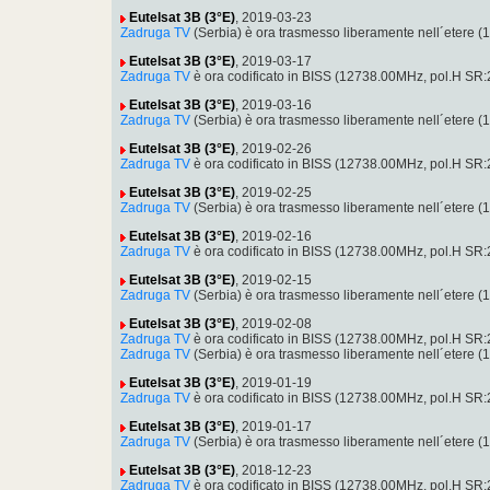
Eutelsat 3B (3°E)
, 2019-03-23
Zadruga TV
(Serbia) è ora trasmesso liberamente nell´etere
Eutelsat 3B (3°E)
, 2019-03-17
Zadruga TV
è ora codificato in BISS (12738.00MHz, pol.H SR
Eutelsat 3B (3°E)
, 2019-03-16
Zadruga TV
(Serbia) è ora trasmesso liberamente nell´etere
Eutelsat 3B (3°E)
, 2019-02-26
Zadruga TV
è ora codificato in BISS (12738.00MHz, pol.H SR
Eutelsat 3B (3°E)
, 2019-02-25
Zadruga TV
(Serbia) è ora trasmesso liberamente nell´etere
Eutelsat 3B (3°E)
, 2019-02-16
Zadruga TV
è ora codificato in BISS (12738.00MHz, pol.H SR
Eutelsat 3B (3°E)
, 2019-02-15
Zadruga TV
(Serbia) è ora trasmesso liberamente nell´etere
Eutelsat 3B (3°E)
, 2019-02-08
Zadruga TV
è ora codificato in BISS (12738.00MHz, pol.H SR
Zadruga TV
(Serbia) è ora trasmesso liberamente nell´etere
Eutelsat 3B (3°E)
, 2019-01-19
Zadruga TV
è ora codificato in BISS (12738.00MHz, pol.H SR
Eutelsat 3B (3°E)
, 2019-01-17
Zadruga TV
(Serbia) è ora trasmesso liberamente nell´etere
Eutelsat 3B (3°E)
, 2018-12-23
Zadruga TV
è ora codificato in BISS (12738.00MHz, pol.H SR