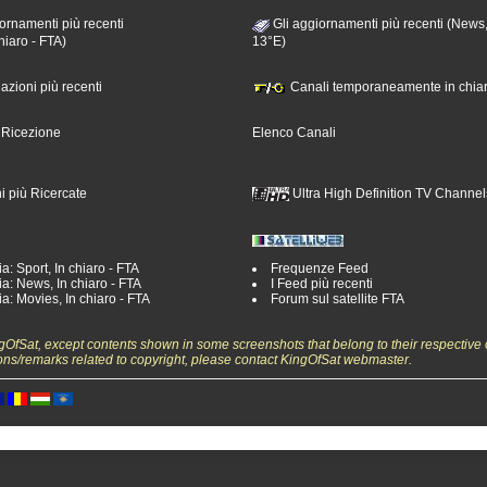
ornamenti più recenti
Gli aggiornamenti più recenti (News,
hiaro - FTA)
13°E)
nazioni più recenti
Canali temporaneamente in chiar
i Ricezione
Elenco Canali
i più Ricercate
Ultra High Definition TV Channel
a: Sport, In chiaro - FTA
Frequenze Feed
a: News, In chiaro - FTA
I Feed più recenti
a: Movies, In chiaro - FTA
Forum sul satellite FTA
ngOfSat, except contents shown in some screenshots that belong to their respective 
ons/remarks related to copyright, please contact KingOfSat webmaster.