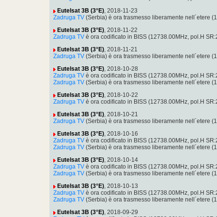
Eutelsat 3B (3°E)
, 2018-11-23
Zadruga TV
(Serbia) è ora trasmesso liberamente nell´etere
Eutelsat 3B (3°E)
, 2018-11-22
Zadruga TV
è ora codificato in BISS (12738.00MHz, pol.H SR
Eutelsat 3B (3°E)
, 2018-11-21
Zadruga TV
(Serbia) è ora trasmesso liberamente nell´etere
Eutelsat 3B (3°E)
, 2018-10-28
Zadruga TV
è ora codificato in BISS (12738.00MHz, pol.H SR
Zadruga TV
(Serbia) è ora trasmesso liberamente nell´etere
Eutelsat 3B (3°E)
, 2018-10-22
Zadruga TV
è ora codificato in BISS (12738.00MHz, pol.H SR
Eutelsat 3B (3°E)
, 2018-10-21
Zadruga TV
(Serbia) è ora trasmesso liberamente nell´etere
Eutelsat 3B (3°E)
, 2018-10-16
Zadruga TV
è ora codificato in BISS (12738.00MHz, pol.H SR
Zadruga TV
(Serbia) è ora trasmesso liberamente nell´etere
Eutelsat 3B (3°E)
, 2018-10-14
Zadruga TV
è ora codificato in BISS (12738.00MHz, pol.H SR
Zadruga TV
(Serbia) è ora trasmesso liberamente nell´etere
Eutelsat 3B (3°E)
, 2018-10-13
Zadruga TV
è ora codificato in BISS (12738.00MHz, pol.H SR
Zadruga TV
(Serbia) è ora trasmesso liberamente nell´etere
Eutelsat 3B (3°E)
, 2018-09-29