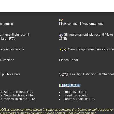
I Tuoi commenti / Aggiornamenti
tuo profilo
ornamenti più recenti
Gli aggiornamenti più recenti (News,
hiaro - FTA)
13°E)
nazioni più recenti
Canali temporaneamente in chiar
i Ricezione
Elenco Canali
i più Ricercate
Ultra High Definition TV Channel
a: Sport, In chiaro - FTA
Frequenze Feed
a: News, In chiaro - FTA
I Feed più recenti
a: Movies, In chiaro - FTA
Forum sul satellite FTA
ngOfSat, except contents shown in some screenshots that belong to their respective 
ons/remarks related to copyright, please contact KingOfSat webmaster.