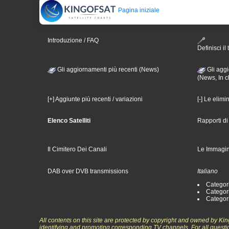
Pagina iniziale
Introduzione / FAQ
Definisci il 
Gli aggiornamenti più recenti (News)
Gli aggi
(News, In c
[+] Aggiunte più recenti / variazioni
[-] Le elimi
Elenco Satelliti
Rapporti d
Il Cimitero Dei Canali
Le Immagin
DAB over DVB transmissions
Italiano
Categori
Categori
Categori
All contents on this site are protected by copyright and owned by Ki
identifying and promoting corresponding TV channels. For all questi