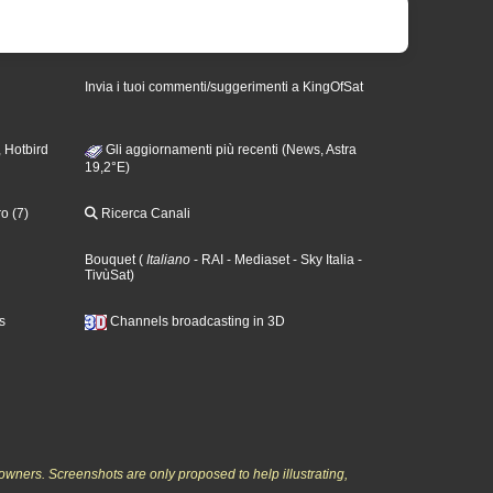
Invia i tuoi commenti/suggerimenti a KingOfSat
 Hotbird
Gli aggiornamenti più recenti (News, Astra
19,2°E)
o (7)
Ricerca Canali
Bouquet
(
Italiano
- RAI
- Mediaset
- Sky Italia
-
TivùSat
)
s
Channels broadcasting in 3D
owners. Screenshots are only proposed to help illustrating,