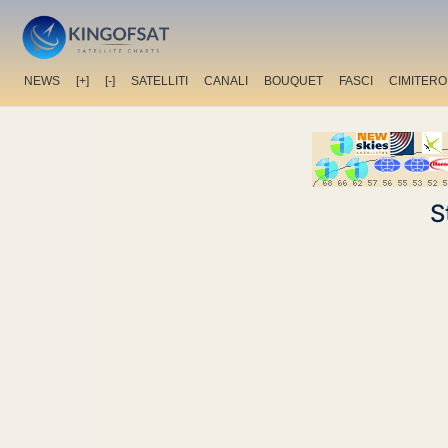
NEWS
[+]
[-]
SATELLITI
CANALI
BOUQUET
FASCI
CIMITERO
S