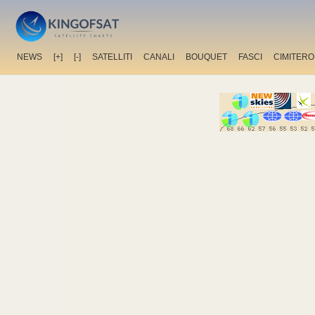
NEWS
[+]
[-]
SATELLITI
CANALI
BOUQUET
FASCI
CIMITERO