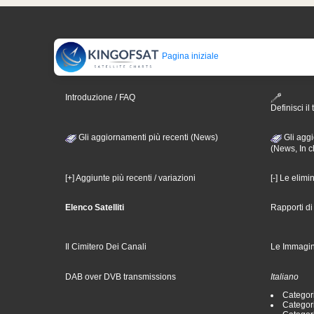
Pagina iniziale
Introduzione / FAQ
Definisci il 
Gli aggiornamenti più recenti (News)
Gli aggi
(News, In c
[+] Aggiunte più recenti / variazioni
[-] Le elimi
Elenco Satelliti
Rapporti d
Il Cimitero Dei Canali
Le Immagin
DAB over DVB transmissions
Italiano
Categori
Categori