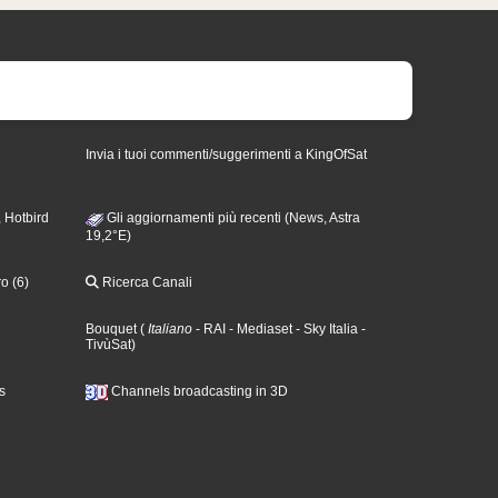
Invia i tuoi commenti/suggerimenti a KingOfSat
 Hotbird
Gli aggiornamenti più recenti (News, Astra
19,2°E)
o (6)
Ricerca Canali
Bouquet
(
Italiano
- RAI
- Mediaset
- Sky Italia
-
TivùSat
)
s
Channels broadcasting in 3D