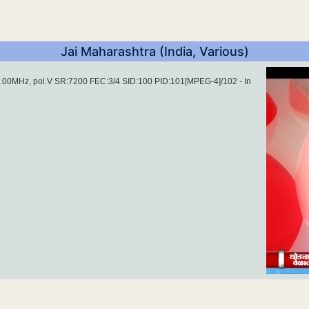
Jai Maharashtra (India, Various)
3.00MHz, pol.V SR:7200 FEC:3/4 SID:100 PID:101[MPEG-4]/102 - In