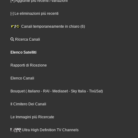
[+] Aggiunte più recenti / variazioni
[-] Le eliminazioni più recenti
Canali temporaneamente in chiaro (6)
Ricerca Canali
Elenco Satelliti
Rapporti di Ricezione
Elenco Canali
Bouquet
(
Italiano
- RAI
- Mediaset
- Sky Italia
- TivùSat
)
Il Cimitero Dei Canali
Le Immagini più Ricercate
Ultra High Definition TV Channels