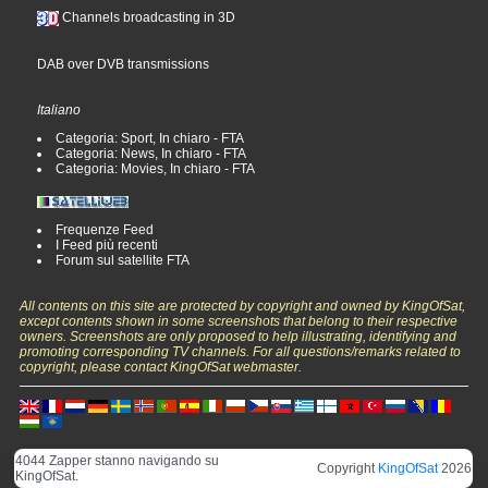
Channels broadcasting in 3D
DAB over DVB transmissions
Italiano
Categoria: Sport, In chiaro - FTA
Categoria: News, In chiaro - FTA
Categoria: Movies, In chiaro - FTA
Frequenze Feed
I Feed più recenti
Forum sul satellite FTA
All contents on this site are protected by copyright and owned by KingOfSat,
except contents shown in some screenshots that belong to their respective
owners. Screenshots are only proposed to help illustrating, identifying and
promoting corresponding TV channels. For all questions/remarks related to
copyright, please contact KingOfSat webmaster.
4044 Zapper stanno navigando su
Copyright
KingOfSat
2026
KingOfSat.