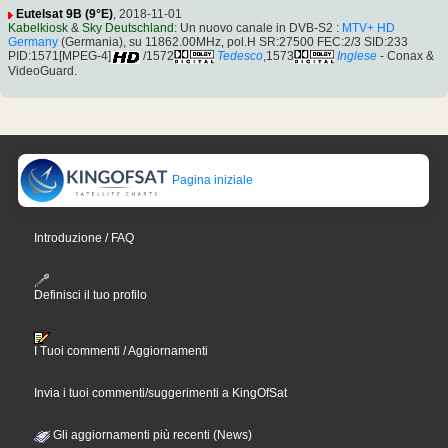
Eutelsat 9B (9°E)
, 2018-11-01
Kabelkiosk
&
Sky Deutschland
: Un nuovo canale in DVB-S2 :
MTV+ HD
Germany
(Germania), su 11862.00MHz, pol.H SR:27500 FEC:2/3 SID:233
PID:1571[MPEG-4]
/1572
Tedesco
,1573
Inglese
- Conax &
VideoGuard.
Pagina iniziale
Introduzione / FAQ
Definisci il tuo profilo
I Tuoi commenti / Aggiornamenti
Invia i tuoi commenti/suggerimenti a KingOfSat
Gli aggiornamenti più recenti (News)