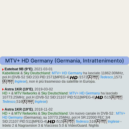
MTV+ HD Germany (Germania, Intrattenimento)
Eutelsat 9B (9°E)
, 2021-03-01
Kabelkiosk
&
Sky Deutschland
:
MTV+ HD Germany
ha lasciato 11862.00MHz,
pol.H (DVB-S2 SID:233 PID:1571[MPEG-4]
/1572
Tedesco
,1573
Inglese
), non è più trasmesso da satellite in Europa.
Astra 1KR (19°E)
, 2019-03-02
HD +
&
MTV Networks
&
Sky Deutschland
:
MTV+ HD Germany
ha lasciato
10773.25MHz, pol.H (DVB-S2 SID:21107 PID:511[MPEG-4]
/515
Tedesco
,516
Inglese
)
Astra 1KR (19°E)
, 2018-11-02
HD +
&
MTV Networks
&
Sky Deutschland
: Un nuovo canale in DVB-S2 :
MTV+
HD Germany
(Germania), su 10773.25MHz, pol.H SR:22000 FEC:3/4
SID:21107 PID:511[MPEG-4]
/515
Tedesco
,516
Inglese
-
Irdeto 2 & Nagravision 3 & Viaccess 5.0 & VideoGuard. Nights