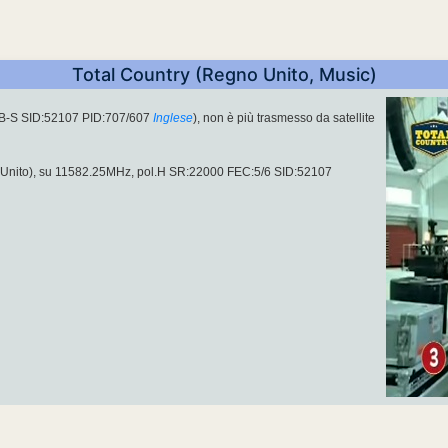
Total Country (Regno Unito, Music)
VB-S SID:52107 PID:707/607
Inglese
), non è più trasmesso da satellite
Unito), su 11582.25MHz, pol.H SR:22000 FEC:5/6 SID:52107