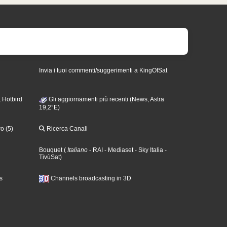
Invia i tuoi commenti/suggerimenti a KingOfSat
 Hotbird
Gli aggiornamenti più recenti (News, Astra
19,2°E)
o (5)
Ricerca Canali
Bouquet
(
Italiano
- RAI
- Mediaset
- Sky Italia
-
TivùSat
)
s
Channels broadcasting in 3D