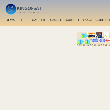
NEWS
[+]
[-]
SATELLITI
CANALI
BOUQUET
FASCI
CIMITERO