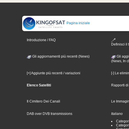
Pagina iniziale
Introduzione / FAQ
Definisci il 
Gli aggiornamenti più recenti (News)
Gli aggi
(News, In c
[+] Aggiunte più recenti / variazioni
[-] Le elimi
Elenco Satelliti
Rapporti d
Il Cimitero Dei Canali
Le Immagin
DAB over DVB transmissions
Italiano
Categori
Categori