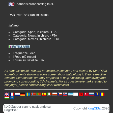
Channels broadcasting in 3D
DAB over DVB transmissions
Italiano
Categoria: Sport, In chiaro - FTA
Categoria: News, In chiaro - FTA
Categoria: Movies, In chiaro - FTA
Frequenze Feed
I Feed più recenti
Forum sul satellite FTA
All contents on this site are protected by copyright and owned by KingOfSat,
except contents shown in some screenshots that belong to their respective
owners. Screenshots are only proposed to help illustrating, identifying and
promoting corresponding TV channels. For all questions/remarks related to
copyright, please contact KingOfSat webmaster.
4140 Zapper stanno navigando su
Copyright
KingOfSat
2026
KingOfSat.