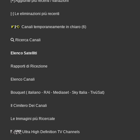
[+] Aggiunte più recenti / variazioni
[-] Le eliminazioni più recenti
Canali temporaneamente in chiaro (6)
Ricerca Canali
Elenco Satelliti
Rapporti di Ricezione
Elenco Canali
Bouquet
(
Italiano
- RAI
- Mediaset
- Sky Italia
- TivùSat
)
Il Cimitero Dei Canali
Le Immagini più Ricercate
Ultra High Definition TV Channels