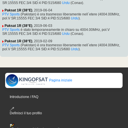
SR:15555 FEC:3/4 SID:4 PID:515/680
Urdu
(Conax).
Paksat 1R (38°E)
, 2019-06-04
PTV Sports
(Pakistan) è ora trasmesso liberamente nell´etere (4004.00MHz,
pol.V SR:15555 FEC:3/4 SID:4 PID:515/680
Urdu
).
Paksat 1R (38°E)
, 2019-06-03
PTV Sports
è stato temporaneamente in chiaro su 4004.00MHz, pol.V
SR:15555 FEC:3/4 SID:4 PID:515/680
Urdu
(Conax).
Paksat 1R (38°E)
, 2019-02-09
PTV Sports
(Pakistan) è ora trasmesso liberamente nell´etere (4004.00MHz,
pol.V SR:15555 FEC:3/4 SID:4 PID:515/680
Urdu
).
Pagina iniziale
Introduzione / FAQ
Definisci il tuo profilo