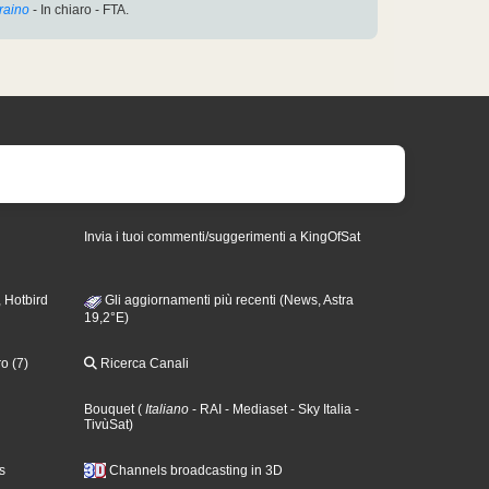
raino
- In chiaro - FTA.
Invia i tuoi commenti/suggerimenti a KingOfSat
 Hotbird
Gli aggiornamenti più recenti (News, Astra
19,2°E)
o (7)
Ricerca Canali
Bouquet
(
Italiano
- RAI
- Mediaset
- Sky Italia
-
TivùSat
)
s
Channels broadcasting in 3D