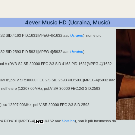
4ever Music HD (Ucraina, Music)
B-S2 SID:4163 PID:1631[MPEG-4]/1632 aac
Ucraino
), non è più
B-S2 SID:2593 PID:5931[MPEG-4]/5932 aac
Ucraino
)
pol.V (DVB-S2 SR:30000 FEC:2/3 SID:4163 PID:1631[MPEG-4]/1632
7.00MHz, pol.V SR:30000 FEC:2/3 SID:2593 PID:5931[MPEG-4]/5932 aac
e nell´etere (12207.00MHz, pol.V SR:30000 FEC:2/3 SID:2593
), su 12207.00MHz, pol.V SR:30000 FEC:2/3 SID:2593
D:4 PID:4161[MPEG-4]
/4162 aac
Ucraino
), non è più trasmesso da