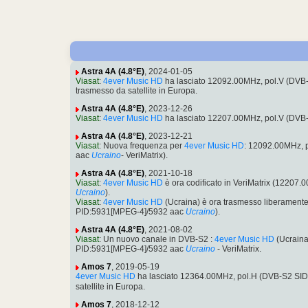
Astra 4A (4.8°E)
, 2024-01-05
Viasat
:
4ever Music HD
ha lasciato 12092.00MHz, pol.V (DV
trasmesso da satellite in Europa.
Astra 4A (4.8°E)
, 2023-12-26
Viasat
:
4ever Music HD
ha lasciato 12207.00MHz, pol.V (DV
Astra 4A (4.8°E)
, 2023-12-21
Viasat
: Nuova frequenza per
4ever Music HD
: 12092.00MHz, 
aac
Ucraino
- VeriMatrix).
Astra 4A (4.8°E)
, 2021-10-18
Viasat
:
4ever Music HD
è ora codificato in VeriMatrix (1220
Ucraino
).
Viasat
:
4ever Music HD
(Ucraina) è ora trasmesso liberament
PID:5931[MPEG-4]/5932 aac
Ucraino
).
Astra 4A (4.8°E)
, 2021-08-02
Viasat
: Un nuovo canale in DVB-S2 :
4ever Music HD
(Ucraina
PID:5931[MPEG-4]/5932 aac
Ucraino
- VeriMatrix.
Amos 7
, 2019-05-19
4ever Music HD
ha lasciato 12364.00MHz, pol.H (DVB-S2 SI
satellite in Europa.
Amos 7
, 2018-12-12