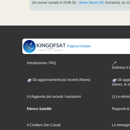
Un nuovo canale in DVB-S2 :
4ever Music HD
(Ucraina), su 
Pagina iniziale
Introduzione / FAQ
Definisci il 
Gli aggiornamenti più recenti (News)
Gli aggi
(News, In c
[+] Aggiunte più recenti / variazioni
[-] Le elimi
Elenco Satelliti
Rapporti d
Il Cimitero Dei Canali
Le Immagin