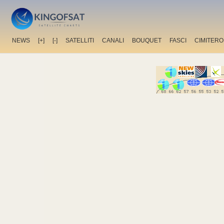
NEWS
[+]
[-]
SATELLITI
CANALI
BOUQUET
FASCI
CIMITERO