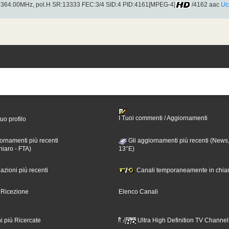
12364.00MHz, pol.H SR:13333 FEC:3/4 SID:4 PID:4161[MPEG-4]
/4162 aac
Uc
I Tuoi commenti / Aggiornamenti
tuo profilo
ornamenti più recenti
Gli aggiornamenti più recenti (News,
hiaro - FTA)
13°E)
nazioni più recenti
Canali temporaneamente in chiar
i Ricezione
Elenco Canali
i più Ricercate
Ultra High Definition TV Channel