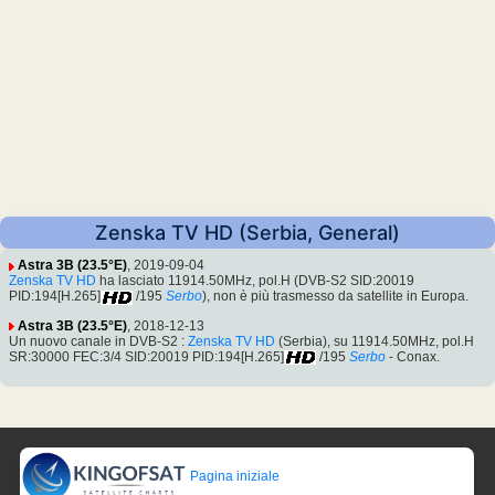
Zenska TV HD (Serbia, General)
Astra 3B (23.5°E)
, 2019-09-04
Zenska TV HD
ha lasciato 11914.50MHz, pol.H (DVB-S2 SID:20019
PID:194[H.265]
/195
Serbo
), non è più trasmesso da satellite in Europa.
Astra 3B (23.5°E)
, 2018-12-13
Un nuovo canale in DVB-S2 :
Zenska TV HD
(Serbia), su 11914.50MHz, pol.H
SR:30000 FEC:3/4 SID:20019 PID:194[H.265]
/195
Serbo
- Conax.
Pagina iniziale