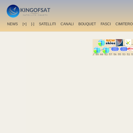
NEWS
[+]
[-]
SATELLITI
CANALI
BOUQUET
FASCI
CIMITERO