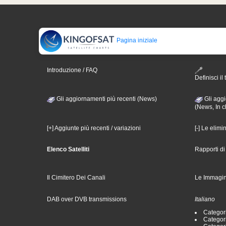
Pagina iniziale
Introduzione / FAQ
Definisci il 
Gli aggiornamenti più recenti (News)
Gli aggi
(News, In c
[+] Aggiunte più recenti / variazioni
[-] Le elimi
Elenco Satelliti
Rapporti d
Il Cimitero Dei Canali
Le Immagin
DAB over DVB transmissions
Italiano
Categori
Categori