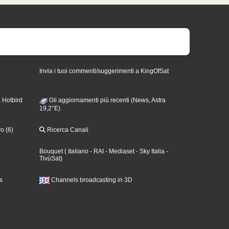
Invia i tuoi commenti/suggerimenti a KingOfSat
 Hotbird
Gli aggiornamenti più recenti (News, Astra
19,2°E)
o (6)
Ricerca Canali
Bouquet
(
Italiano
- RAI
- Mediaset
- Sky Italia
-
TivùSat
)
s
Channels broadcasting in 3D