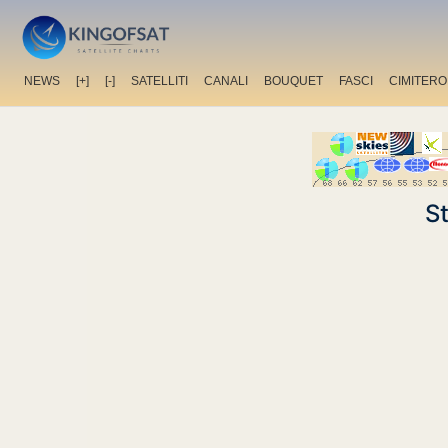
NEWS
[+]
[-]
SATELLITI
CANALI
BOUQUET
FASCI
CIMITERO
S