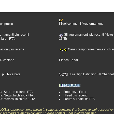
I Tuoi commenti / Aggiornamenti
tuo profilo
ornamenti più recenti
Gli aggiornamenti più recenti (News,
hiaro - FTA)
13°E)
nazioni più recenti
Canali temporaneamente in chiar
i Ricezione
Elenco Canali
i più Ricercate
Ultra High Definition TV Channel
a: Sport, In chiaro - FTA
Frequenze Feed
a: News, In chiaro - FTA
I Feed più recenti
a: Movies, In chiaro - FTA
Forum sul satellite FTA
ngOfSat, except contents shown in some screenshots that belong to their respective 
ons/remarks related to copyright, please contact KingOfSat webmaster.