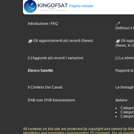
Pagina iniziale
Introduzione / FAQ
Definisci il 
Gli aggiornamenti più recenti (News)
Gli aggi
(News, In c
[+] Aggiunte più recenti / variazioni
[-] Le elimi
Elenco Satelliti
Rapporti d
Il Cimitero Dei Canali
Le Immagin
DAB over DVB transmissions
Italiano
Categori
Categori
Categori
All contents on this site are protected by copyright and owned by Ki
identifying and promoting corresponding TV channels. For all questi