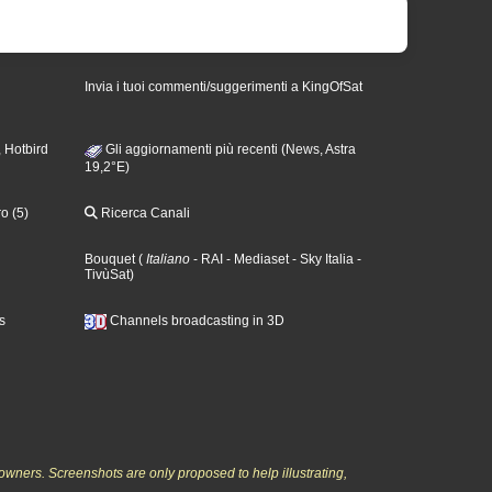
Invia i tuoi commenti/suggerimenti a KingOfSat
 Hotbird
Gli aggiornamenti più recenti (News, Astra
19,2°E)
o (5)
Ricerca Canali
Bouquet
(
Italiano
- RAI
- Mediaset
- Sky Italia
-
TivùSat
)
s
Channels broadcasting in 3D
owners. Screenshots are only proposed to help illustrating,