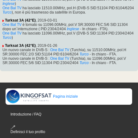
Inglese
)
One Bal TV
ha lasciato 11510.00MHz, pol.H (DVB-S SID:51104 PID:6104/6204
Turco
), non è più trasmesso da satellite in Europa.
Turksat 3A (42°E)
, 2019-03-01
One Bal TV
è tornato su 11096.00MHz, pol.V SR:30000 FEC:5/6 SID:11304
dopo un´interruzione ( PID:2304/2404
Inglese
- In chiaro - FTA).
One Bal TV
ha lasciato 11096.00MHz, pol.V (DVB-S SID:11304 PID:2304/2404
Turco
)
Turksat 3A (42°E)
, 2019-01-26
Un nuovo canale in DVB-S :
One Bal TV
(Turchia), su 11510.00MHz, pol.H
SR:30000 FEC:2/3 SID:51104 PID:6104/6204
Turco
- In chiaro - FTA.
Un nuovo canale in DVB-S :
One Bal TV
(Turchia), su 11096.00MHz, pol.V
SR:30000 FEC:5/6 SID:11304 PID:2304/2404
Turco
- In chiaro - FTA.
Pagina iniziale
Introduzione / FAQ
Definisci il tuo profilo