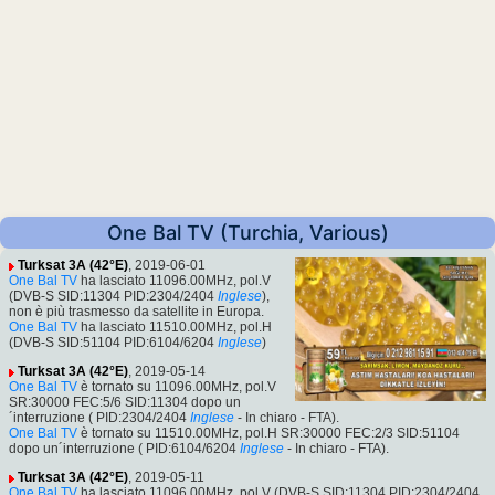
One Bal TV (Turchia, Various)
Turksat 3A (42°E)
, 2019-06-01
One Bal TV
ha lasciato 11096.00MHz, pol.V
(DVB-S SID:11304 PID:2304/2404
Inglese
),
non è più trasmesso da satellite in Europa.
One Bal TV
ha lasciato 11510.00MHz, pol.H
(DVB-S SID:51104 PID:6104/6204
Inglese
)
Turksat 3A (42°E)
, 2019-05-14
One Bal TV
è tornato su 11096.00MHz, pol.V
SR:30000 FEC:5/6 SID:11304 dopo un
´interruzione ( PID:2304/2404
Inglese
- In chiaro - FTA).
One Bal TV
è tornato su 11510.00MHz, pol.H SR:30000 FEC:2/3 SID:51104
dopo un´interruzione ( PID:6104/6204
Inglese
- In chiaro - FTA).
Turksat 3A (42°E)
, 2019-05-11
One Bal TV
ha lasciato 11096.00MHz, pol.V (DVB-S SID:11304 PID:2304/2404