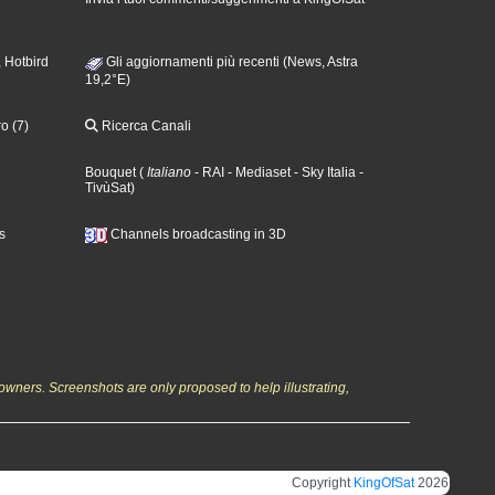
 Hotbird
Gli aggiornamenti più recenti (News, Astra
19,2°E)
o (7)
Ricerca Canali
Bouquet
(
Italiano
- RAI
- Mediaset
- Sky Italia
-
TivùSat
)
s
Channels broadcasting in 3D
owners. Screenshots are only proposed to help illustrating,
Copyright
KingOfSat
2026