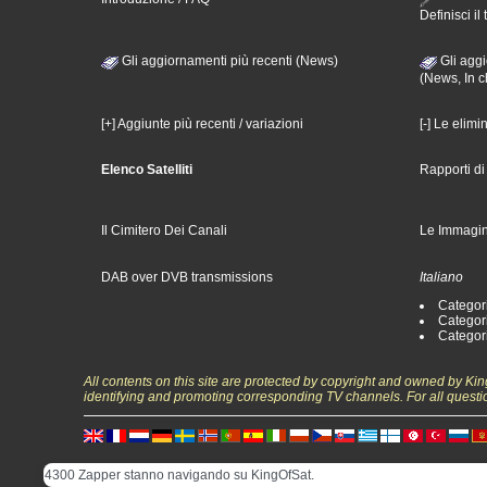
Definisci il 
Gli aggiornamenti più recenti (News)
Gli aggi
(News, In c
[+] Aggiunte più recenti / variazioni
[-] Le elimi
Elenco Satelliti
Rapporti d
Il Cimitero Dei Canali
Le Immagin
DAB over DVB transmissions
Italiano
Categori
Categori
Categori
All contents on this site are protected by copyright and owned by Ki
identifying and promoting corresponding TV channels. For all questi
4300 Zapper stanno navigando su KingOfSat.