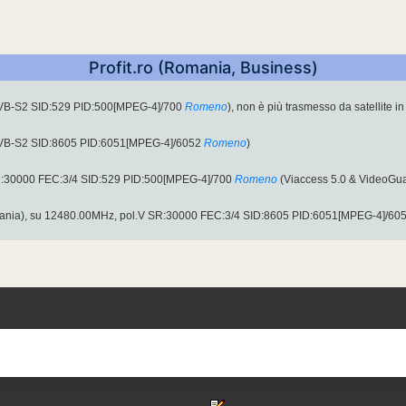
Profit.ro (Romania, Business)
DVB-S2 SID:529 PID:500[MPEG-4]/700
Romeno
), non è più trasmesso da satellite i
DVB-S2 SID:8605 PID:6051[MPEG-4]/6052
Romeno
)
:30000 FEC:3/4 SID:529 PID:500[MPEG-4]/700
Romeno
(Viaccess 5.0 & VideoGua
nia), su 12480.00MHz, pol.V SR:30000 FEC:3/4 SID:8605 PID:6051[MPEG-4]/60