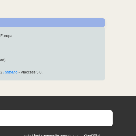
n Europa.
rd).
52
Romeno
- Viaccess 5.0.
Invia i tuoi commenti/suggerimenti a KingOfSat