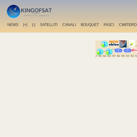
NEWS
[+]
[-]
SATELLITI
CANALI
BOUQUET
FASCI
CIMITERO