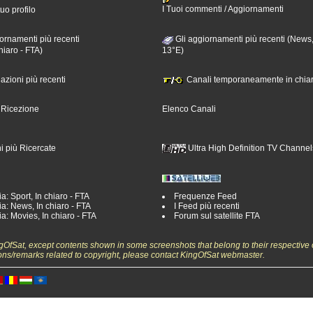
I Tuoi commenti / Aggiornamenti
tuo profilo
ornamenti più recenti
Gli aggiornamenti più recenti (News,
hiaro - FTA)
13°E)
nazioni più recenti
Canali temporaneamente in chiar
i Ricezione
Elenco Canali
i più Ricercate
Ultra High Definition TV Channel
a: Sport, In chiaro - FTA
Frequenze Feed
a: News, In chiaro - FTA
I Feed più recenti
a: Movies, In chiaro - FTA
Forum sul satellite FTA
ngOfSat, except contents shown in some screenshots that belong to their respective 
ons/remarks related to copyright, please contact KingOfSat webmaster.