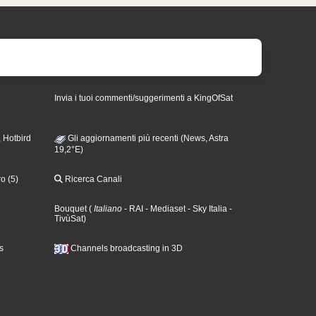
Invia i tuoi commenti/suggerimenti a KingOfSat
 Hotbird
Gli aggiornamenti più recenti (News, Astra
19,2°E)
o (5)
Ricerca Canali
Bouquet
(
Italiano
- RAI
- Mediaset
- Sky Italia
-
TivùSat
)
s
Channels broadcasting in 3D