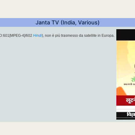
Janta TV (India, Various)
ID:601[MPEG-4]/602
Hindi
), non è più trasmesso da satellite in Europa.