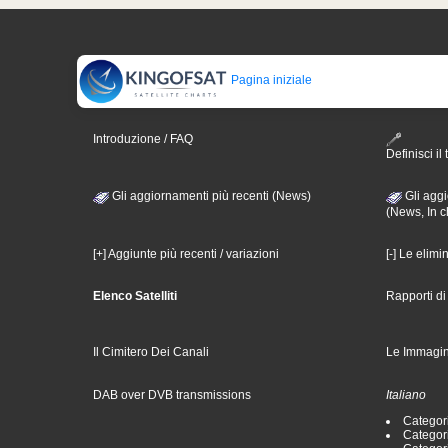
Pagina iniziale
Introduzione / FAQ
Definisci il 
Gli aggiornamenti più recenti (News)
Gli aggi
(News, In c
[+] Aggiunte più recenti / variazioni
[-] Le elimi
Elenco Satelliti
Rapporti d
Il Cimitero Dei Canali
Le Immagin
DAB over DVB transmissions
Italiano
Categori
Categori