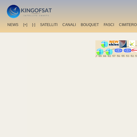
NEWS
[+]
[-]
SATELLITI
CANALI
BOUQUET
FASCI
CIMITERO