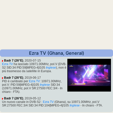
Ezra TV (Ghana, General)
Badr 7 (26°E)
, 2020-07-15
Ezra TV
ha lasciato 10971.00MHz, pol.V (DVB-
S2 SID:34 PID:59[MPEG-4]/105
Inglese
), non è
più trasmesso da satellite in Europa.
Badr 7 (26°E)
, 2019-06-17
PID è cambiato per
Ezra TV
: 10971.00MHz,
pol.V: PID:59[MPEG-4]/105
Inglese
SID:34
(10971.00MHz, pol.V SR:27500 FEC:3/4 - In
chiaro - FTA).
Badr 7 (26°E)
, 2019-05-12
Un nuovo canale in DVB-S2 :
Ezra TV
(Ghana), su 10971.00MHz, pol.V
SR:27500 FEC:3/4 SID:34 PID:104[MPEG-4]/105
Inglese
- In chiaro - FTA.