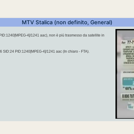
MTV Stalica (non definito, General)
ID:1240[MPEG-4]/1241 aac), non è più trasmesso da satellite in
6 SID:24 PID:1240[MPEG-4]/1241 aac (In chiaro - FTA).