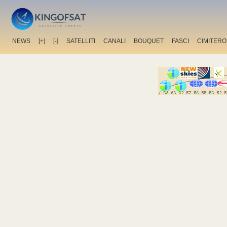
NEWS
[+]
[-]
SATELLITI
CANALI
BOUQUET
FASCI
CIMITERO