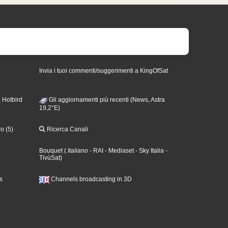
Invia i tuoi commenti/suggerimenti a KingOfSat
 Hotbird
Gli aggiornamenti più recenti (News, Astra
19,2°E)
o (5)
Ricerca Canali
Bouquet
(
Italiano
- RAI
- Mediaset
- Sky Italia
-
TivùSat
)
s
Channels broadcasting in 3D