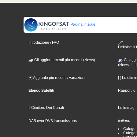
Pagina iniziale
Introduzione / FAQ
Definisci il 
Gli aggiornamenti più recenti (News)
Gli aggi
(News, In c
[+] Aggiunte più recenti / variazioni
[-] Le elimi
Elenco Satelliti
Rapporti d
Il Cimitero Dei Canali
Le Immagin
DAB over DVB transmissions
Italiano
Categori
Categori