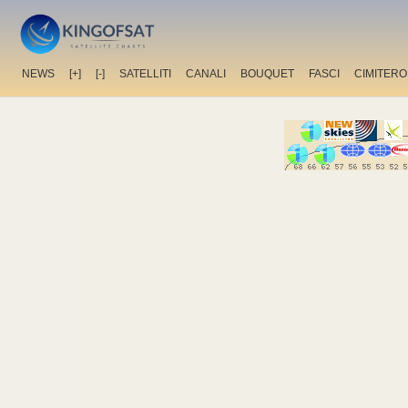
NEWS
[+]
[-]
SATELLITI
CANALI
BOUQUET
FASCI
CIMITERO