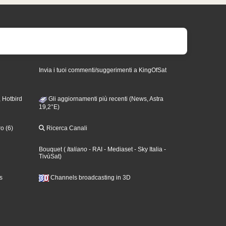
Invia i tuoi commenti/suggerimenti a KingOfSat
 Hotbird
Gli aggiornamenti più recenti (News, Astra
19,2°E)
o (6)
Ricerca Canali
Bouquet
(
Italiano
- RAI
- Mediaset
- Sky Italia
-
TivùSat
)
s
Channels broadcasting in 3D