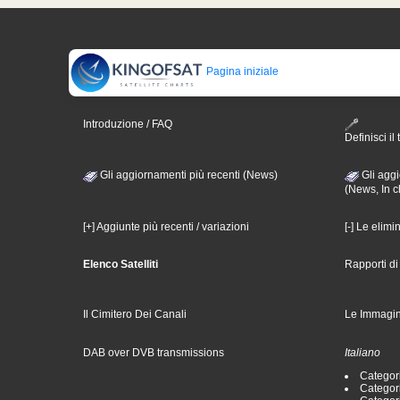
Pagina iniziale
Introduzione / FAQ
Definisci il 
Gli aggiornamenti più recenti (News)
Gli aggi
(News, In c
[+] Aggiunte più recenti / variazioni
[-] Le elimi
Elenco Satelliti
Rapporti d
Il Cimitero Dei Canali
Le Immagin
DAB over DVB transmissions
Italiano
Categori
Categori