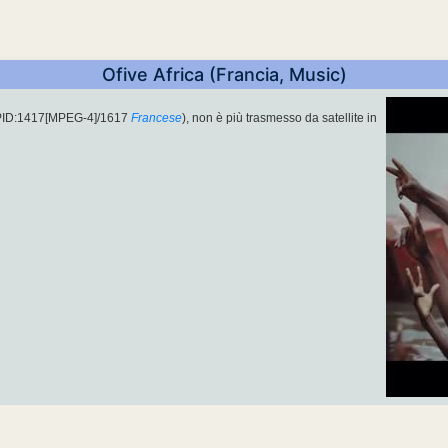
Ofive Africa (Francia, Music)
 PID:1417[MPEG-4]/1617
Francese
), non è più trasmesso da satellite in