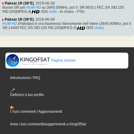
Paksat 1R (38°E)
, 2019-06-28
Nuovo SR per
HUM HD
su 3845.00MHz, pol.V: SR:9833 ( FEC:3/4 SID:105
PID:205[MPEG-4]
/305
Urdu
- In chiaro - FTA).
Paksat 1R (38°E)
, 2019-06-09
HUM HD
(Pakistan) è ora trasmesso liberamente nell´etere (3845.00MHz, pol.V
SR:14400 FEC:3/5 SID:105 PID:205[MPEG-4]
/305
Urdu
).
Pagina iniziale
Introduzione / FAQ
Definisci il tuo profilo
I Tuoi commenti / Aggiornamenti
Invia i tuoi commenti/suggerimenti a KingOfSat