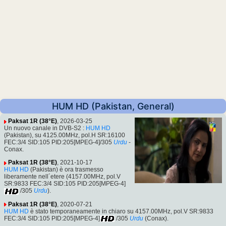
HUM HD (Pakistan, General)
Paksat 1R (38°E)
, 2026-03-25
Un nuovo canale in DVB-S2 :
HUM HD
(Pakistan), su 4125.00MHz, pol.H SR:16100
FEC:3/4 SID:105 PID:205[MPEG-4]/305
Urdu
-
Conax.
Paksat 1R (38°E)
, 2021-10-17
HUM HD
(Pakistan) è ora trasmesso
liberamente nell´etere (4157.00MHz, pol.V
SR:9833 FEC:3/4 SID:105 PID:205[MPEG-4]
/305
Urdu
).
Paksat 1R (38°E)
, 2020-07-21
HUM HD
è stato temporaneamente in chiaro su 4157.00MHz, pol.V SR:9833
FEC:3/4 SID:105 PID:205[MPEG-4]
/305
Urdu
(Conax).