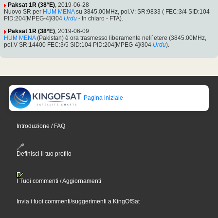
Paksat 1R (38°E)
, 2019-06-28
Nuovo SR per
HUM MENA
su 3845.00MHz, pol.V: SR:9833 ( FEC:3/4 SID:104
PID:204[MPEG-4]/304
Urdu
- In chiaro - FTA).
Paksat 1R (38°E)
, 2019-06-09
HUM MENA
(Pakistan) è ora trasmesso liberamente nell´etere (3845.00MHz,
pol.V SR:14400 FEC:3/5 SID:104 PID:204[MPEG-4]/304
Urdu
).
Pagina iniziale
Introduzione / FAQ
Definisci il tuo profilo
I Tuoi commenti / Aggiornamenti
Invia i tuoi commenti/suggerimenti a KingOfSat