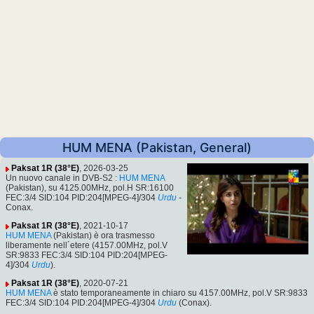
HUM MENA (Pakistan, General)
Paksat 1R (38°E)
, 2026-03-25
Un nuovo canale in DVB-S2 :
HUM MENA
(Pakistan), su 4125.00MHz, pol.H SR:16100
FEC:3/4 SID:104 PID:204[MPEG-4]/304
Urdu
-
Conax.
Paksat 1R (38°E)
, 2021-10-17
HUM MENA
(Pakistan) è ora trasmesso
liberamente nell´etere (4157.00MHz, pol.V
SR:9833 FEC:3/4 SID:104 PID:204[MPEG-
4]/304
Urdu
).
Paksat 1R (38°E)
, 2020-07-21
HUM MENA
è stato temporaneamente in chiaro su 4157.00MHz, pol.V SR:9833
FEC:3/4 SID:104 PID:204[MPEG-4]/304
Urdu
(Conax).