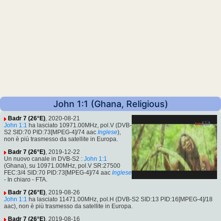
John 1:1 (Ghana, Religious)
Badr 7 (26°E)
, 2020-08-21
John 1:1
ha lasciato 10971.00MHz, pol.V (DVB-
S2 SID:70 PID:73[MPEG-4]/74 aac
Inglese
),
non è più trasmesso da satellite in Europa.
Badr 7 (26°E)
, 2019-12-22
Un nuovo canale in DVB-S2 :
John 1:1
(Ghana), su 10971.00MHz, pol.V SR:27500
FEC:3/4 SID:70 PID:73[MPEG-4]/74 aac
Inglese
- In chiaro - FTA.
Badr 7 (26°E)
, 2019-08-26
John 1:1
ha lasciato 11471.00MHz, pol.H (DVB-S2 SID:13 PID:16[MPEG-4]/18
aac), non è più trasmesso da satellite in Europa.
Badr 7 (26°E)
, 2019-08-16