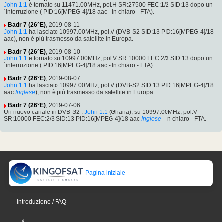
John 1:1
è tornato su 11471.00MHz, pol.H SR:27500 FEC:1/2 SID:13 dopo un
´interruzione ( PID:16[MPEG-4]/18 aac - In chiaro - FTA).
Badr 7 (26°E)
, 2019-08-11
John 1:1
ha lasciato 10997.00MHz, pol.V (DVB-S2 SID:13 PID:16[MPEG-4]/18
aac), non è più trasmesso da satellite in Europa.
Badr 7 (26°E)
, 2019-08-10
John 1:1
è tornato su 10997.00MHz, pol.V SR:10000 FEC:2/3 SID:13 dopo un
´interruzione ( PID:16[MPEG-4]/18 aac - In chiaro - FTA).
Badr 7 (26°E)
, 2019-08-07
John 1:1
ha lasciato 10997.00MHz, pol.V (DVB-S2 SID:13 PID:16[MPEG-4]/18
aac
Inglese
), non è più trasmesso da satellite in Europa.
Badr 7 (26°E)
, 2019-07-06
Un nuovo canale in DVB-S2 :
John 1:1
(Ghana), su 10997.00MHz, pol.V
SR:10000 FEC:2/3 SID:13 PID:16[MPEG-4]/18 aac
Inglese
- In chiaro - FTA.
Pagina iniziale
Introduzione / FAQ