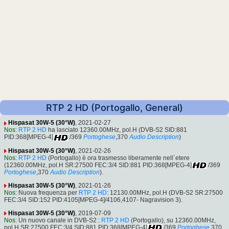
RTP 2 HD (Portogallo, General)
Hispasat 30W-5 (30°W)
, 2021-02-27
Nos
:
RTP 2 HD
ha lasciato 12360.00MHz, pol.H (DVB-S2 SID:881
PID:368[MPEG-4]
/369
Portoghese
,370
Audio Description
)
Hispasat 30W-5 (30°W)
, 2021-02-26
Nos
:
RTP 2 HD
(Portogallo) è ora trasmesso liberamente nell´etere
(12360.00MHz, pol.H SR:27500 FEC:3/4 SID:881 PID:368[MPEG-4]
/369
Portoghese
,370
Audio Description
).
Hispasat 30W-5 (30°W)
, 2021-01-26
Nos
: Nuova frequenza per
RTP 2 HD
: 12130.00MHz, pol.H (DVB-S2 SR:27500
FEC:3/4 SID:152 PID:4105[MPEG-4]/4106,4107- Nagravision 3).
Hispasat 30W-5 (30°W)
, 2019-07-09
Nos
: Un nuovo canale in DVB-S2 :
RTP 2 HD
(Portogallo), su 12360.00MHz,
pol.H SR:27500 FEC:3/4 SID:881 PID:368[MPEG-4]
/369
Portoghese
,370