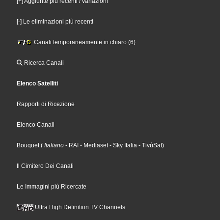
[+] Aggiunte più recenti / variazioni
[-] Le eliminazioni più recenti
Canali temporaneamente in chiaro (6)
Ricerca Canali
Elenco Satelliti
Rapporti di Ricezione
Elenco Canali
Bouquet
(
Italiano
- RAI
- Mediaset
- Sky Italia
- TivùSat
)
Il Cimitero Dei Canali
Le Immagini più Ricercate
Ultra High Definition TV Channels