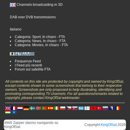
Channels broadcasting in 3D
DAB over DVB transmissions
Italiano
Categoria: Sport, In chiaro - FTA
Categoria: News, In chiaro - FTA
Categoria: Movies, In chiaro - FTA
Frequenze Feed
I Feed più recenti
Forum sul satellite FTA
All contents on this site are protected by copyright and owned by KingOfSat,
except contents shown in some screenshots that belong to their respective
owners. Screenshots are only proposed to help illustrating, identifying and
promoting corresponding TV channels. For all questions/remarks related to
copyright, please contact KingOfSat webmaster.
4866 Zapper stanno navigando su
Copyright
KingOfSat
2026
KingOfSat.