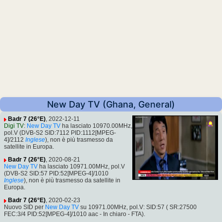
New Day TV (Ghana, General)
Badr 7 (26°E)
, 2022-12-11
Digi TV
:
New Day TV
ha lasciato 10970.00MHz,
pol.V (DVB-S2 SID:7112 PID:1112[MPEG-
4]/2112
Inglese
), non è più trasmesso da
satellite in Europa.
Badr 7 (26°E)
, 2020-08-21
New Day TV
ha lasciato 10971.00MHz, pol.V
(DVB-S2 SID:57 PID:52[MPEG-4]/1010
Inglese
), non è più trasmesso da satellite in
Europa.
Badr 7 (26°E)
, 2020-02-23
Nuovo SID per
New Day TV
su 10971.00MHz, pol.V: SID:57 ( SR:27500
FEC:3/4 PID:52[MPEG-4]/1010 aac - In chiaro - FTA).