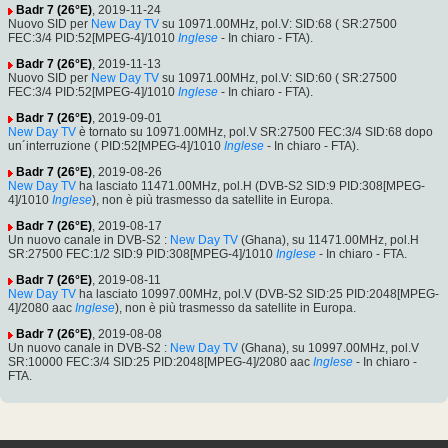
Badr 7 (26°E)
, 2019-11-24
Nuovo SID per
New Day TV
su 10971.00MHz, pol.V: SID:68 ( SR:27500
FEC:3/4 PID:52[MPEG-4]/1010
Inglese
- In chiaro - FTA).
Badr 7 (26°E)
, 2019-11-13
Nuovo SID per
New Day TV
su 10971.00MHz, pol.V: SID:60 ( SR:27500
FEC:3/4 PID:52[MPEG-4]/1010
Inglese
- In chiaro - FTA).
Badr 7 (26°E)
, 2019-09-01
New Day TV
è tornato su 10971.00MHz, pol.V SR:27500 FEC:3/4 SID:68 dopo
un´interruzione ( PID:52[MPEG-4]/1010
Inglese
- In chiaro - FTA).
Badr 7 (26°E)
, 2019-08-26
New Day TV
ha lasciato 11471.00MHz, pol.H (DVB-S2 SID:9 PID:308[MPEG-
4]/1010
Inglese
), non è più trasmesso da satellite in Europa.
Badr 7 (26°E)
, 2019-08-17
Un nuovo canale in DVB-S2 :
New Day TV
(Ghana), su 11471.00MHz, pol.H
SR:27500 FEC:1/2 SID:9 PID:308[MPEG-4]/1010
Inglese
- In chiaro - FTA.
Badr 7 (26°E)
, 2019-08-11
New Day TV
ha lasciato 10997.00MHz, pol.V (DVB-S2 SID:25 PID:2048[MPEG-
4]/2080 aac
Inglese
), non è più trasmesso da satellite in Europa.
Badr 7 (26°E)
, 2019-08-08
Un nuovo canale in DVB-S2 :
New Day TV
(Ghana), su 10997.00MHz, pol.V
SR:10000 FEC:3/4 SID:25 PID:2048[MPEG-4]/2080 aac
Inglese
- In chiaro -
FTA.