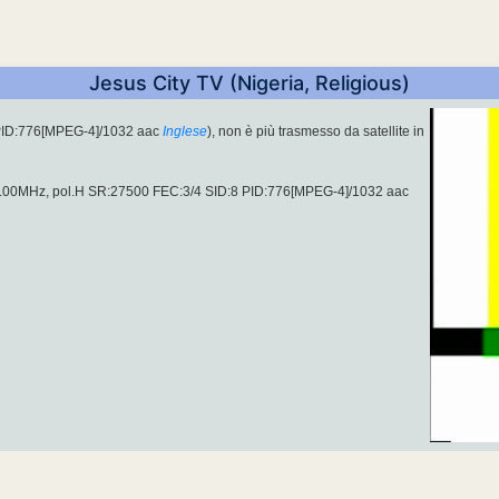
Jesus City TV (Nigeria, Religious)
PID:776[MPEG-4]/1032 aac
Inglese
), non è più trasmesso da satellite in
2.00MHz, pol.H SR:27500 FEC:3/4 SID:8 PID:776[MPEG-4]/1032 aac