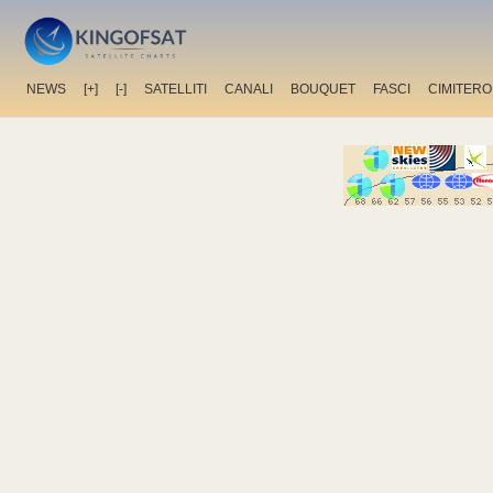
NEWS
[+]
[-]
SATELLITI
CANALI
BOUQUET
FASCI
CIMITERO