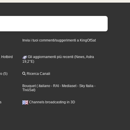
Invia i tuoi commenti/suggerimenti a KingOfSat
 Hotbird
Gli aggiornamenti più recenti (News, Astra
19,2°E)
o (5)
Ricerca Canali
Bouquet
(
Italiano
- RAI
- Mediaset
- Sky Italia
-
TivùSat
)
s
Channels broadcasting in 3D