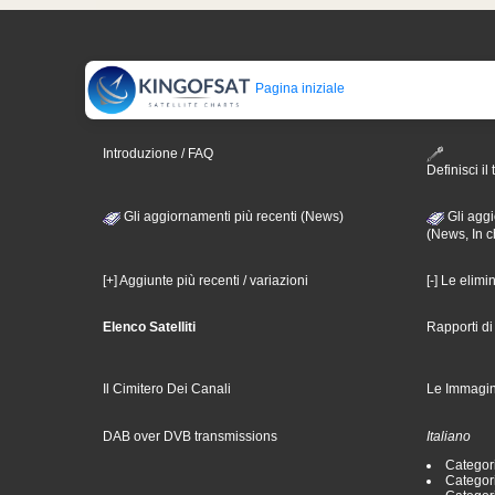
Pagina iniziale
Introduzione / FAQ
Definisci il 
Gli aggiornamenti più recenti (News)
Gli aggi
(News, In c
[+] Aggiunte più recenti / variazioni
[-] Le elimi
Elenco Satelliti
Rapporti d
Il Cimitero Dei Canali
Le Immagin
DAB over DVB transmissions
Italiano
Categori
Categori