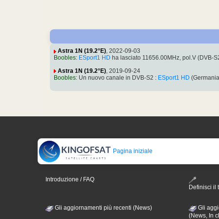
Astra 1N (19.2°E)
, 2022-09-03
Boobles
:
ESport1 HD
ha lasciato 11656.00MHz, pol.V (DVB-
Astra 1N (19.2°E)
, 2019-09-24
Boobles
: Un nuovo canale in DVB-S2 :
ESport1 HD
(Germania
Pagina iniziale
Introduzione / FAQ
Definisci il 
Gli aggiornamenti più recenti (News)
Gli aggi
(News, In c