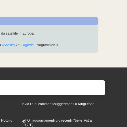
 da satellite in Europa.
8
Tedesco
,769
Inglese
- Nagravision 3.
Invia i tuoi commenti/suggerimenti a KingOfSat
 Hotbird
Gli aggiornamenti più recenti (News, Astra
19,2°E)