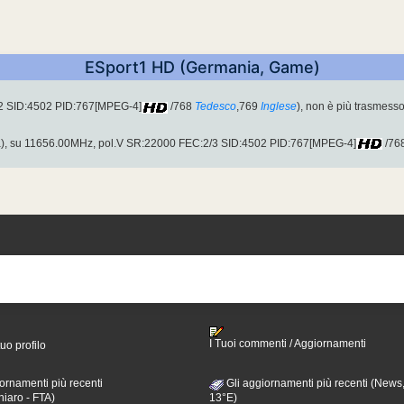
ESport1 HD (Germania, Game)
S2 SID:4502 PID:767[MPEG-4]
/768
Tedesco
,769
Inglese
), non è più trasmesso
), su 11656.00MHz, pol.V SR:22000 FEC:2/3 SID:4502 PID:767[MPEG-4]
/76
I Tuoi commenti / Aggiornamenti
tuo profilo
ornamenti più recenti
Gli aggiornamenti più recenti (News,
hiaro - FTA)
13°E)