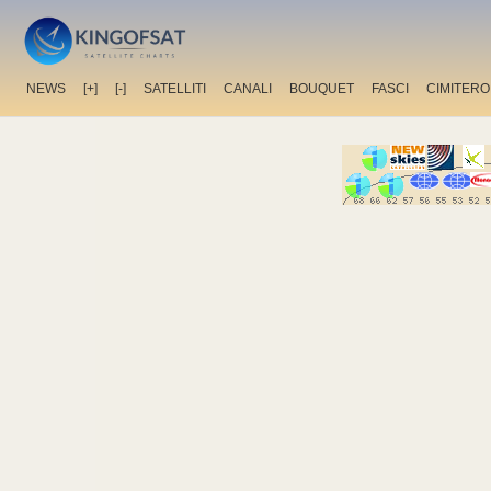
NEWS
[+]
[-]
SATELLITI
CANALI
BOUQUET
FASCI
CIMITERO