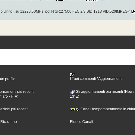
o Unito), su 12226.50MHz, pol.H SR:27500 FEC:2/3 SID:1213 PID:520[MPEG-4]
I Tuoi commenti / Aggiornamenti
tuo profilo
ornamenti più recenti
Gli aggiornamenti più recenti (News,
hiaro - FTA)
13°E)
nazioni più recenti
Canali temporaneamente in chiar
i Ricezione
Elenco Canali