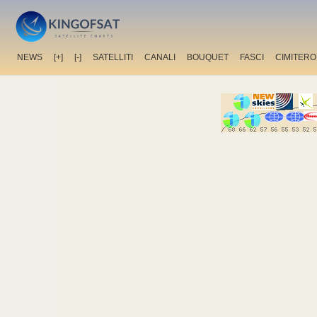
NEWS
[+]
[-]
SATELLITI
CANALI
BOUQUET
FASCI
CIMITERO