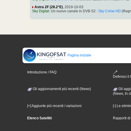
Astra 2F (28.2°E)
, 2019-10-03
Sky Digital
: Un nuovo canale in DVB-S2 :
Sky Crime HD
(Regn
Pagina iniziale
Introduzione / FAQ
Definisci il 
Gli aggiornamenti più recenti (News)
Gli aggi
(News, In c
[+] Aggiunte più recenti / variazioni
[-] Le elimi
Elenco Satelliti
Rapporti d