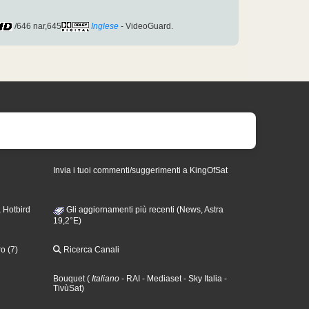
/646 nar,645
Inglese
- VideoGuard.
Invia i tuoi commenti/suggerimenti a KingOfSat
 Hotbird
Gli aggiornamenti più recenti (News, Astra
19,2°E)
o (7)
Ricerca Canali
Bouquet
(
Italiano
- RAI
- Mediaset
- Sky Italia
-
TivùSat
)