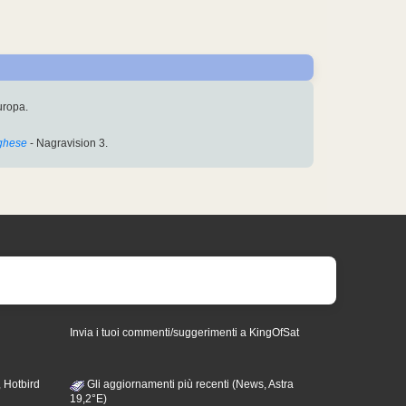
uropa.
ghese
- Nagravision 3.
Invia i tuoi commenti/suggerimenti a KingOfSat
 Hotbird
Gli aggiornamenti più recenti (News, Astra
19,2°E)