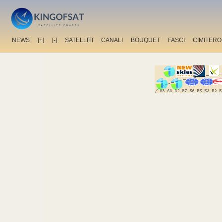
NEWS
[+]
[-]
SATELLITI
CANALI
BOUQUET
FASCI
CIMITERO