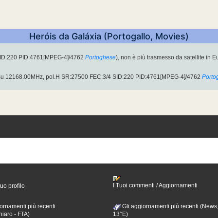
Heróis da Galáxia (Portogallo, Movies)
SID:220 PID:4761[MPEG-4]/4762
Portoghese
), non è più trasmesso da satellite in E
 su 12168.00MHz, pol.H SR:27500 FEC:3/4 SID:220 PID:4761[MPEG-4]/4762
Porto
I Tuoi commenti / Aggiornamenti
tuo profilo
ornamenti più recenti
Gli aggiornamenti più recenti (News,
hiaro - FTA)
13°E)