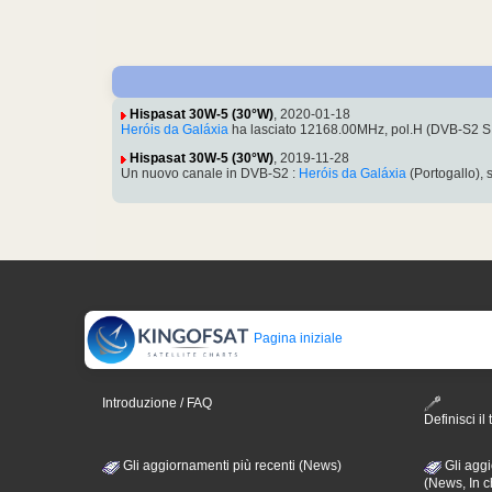
Hispasat 30W-5 (30°W)
, 2020-01-18
Heróis da Galáxia
ha lasciato 12168.00MHz, pol.H (DVB-S2 
Hispasat 30W-5 (30°W)
, 2019-11-28
Un nuovo canale in DVB-S2 :
Heróis da Galáxia
(Portogallo),
Pagina iniziale
Introduzione / FAQ
Definisci il 
Gli aggiornamenti più recenti (News)
Gli aggi
(News, In c