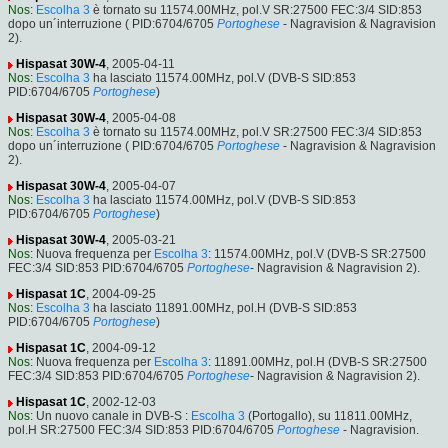
Nos
:
Escolha 3
è tornato su 11574.00MHz, pol.V SR:27500 FEC:3/4 SID:853
dopo un´interruzione ( PID:6704/6705
Portoghese
- Nagravision & Nagravision
2).
Hispasat 30W-4
, 2005-04-11
Nos
:
Escolha 3
ha lasciato 11574.00MHz, pol.V (DVB-S SID:853
PID:6704/6705
Portoghese
)
Hispasat 30W-4
, 2005-04-08
Nos
:
Escolha 3
è tornato su 11574.00MHz, pol.V SR:27500 FEC:3/4 SID:853
dopo un´interruzione ( PID:6704/6705
Portoghese
- Nagravision & Nagravision
2).
Hispasat 30W-4
, 2005-04-07
Nos
:
Escolha 3
ha lasciato 11574.00MHz, pol.V (DVB-S SID:853
PID:6704/6705
Portoghese
)
Hispasat 30W-4
, 2005-03-21
Nos
: Nuova frequenza per
Escolha 3
: 11574.00MHz, pol.V (DVB-S SR:27500
FEC:3/4 SID:853 PID:6704/6705
Portoghese
- Nagravision & Nagravision 2).
Hispasat 1C
, 2004-09-25
Nos
:
Escolha 3
ha lasciato 11891.00MHz, pol.H (DVB-S SID:853
PID:6704/6705
Portoghese
)
Hispasat 1C
, 2004-09-12
Nos
: Nuova frequenza per
Escolha 3
: 11891.00MHz, pol.H (DVB-S SR:27500
FEC:3/4 SID:853 PID:6704/6705
Portoghese
- Nagravision & Nagravision 2).
Hispasat 1C
, 2002-12-03
Nos
: Un nuovo canale in DVB-S :
Escolha 3
(Portogallo), su 11811.00MHz,
pol.H SR:27500 FEC:3/4 SID:853 PID:6704/6705
Portoghese
- Nagravision.