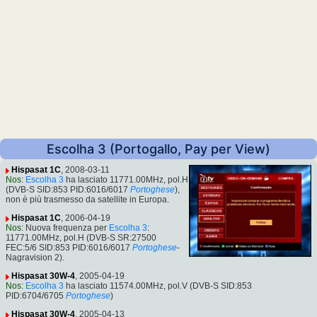
Escolha 3 (Portogallo, Pay per View)
Hispasat 1C
, 2008-03-11
Nos
:
Escolha 3
ha lasciato 11771.00MHz, pol.H
(DVB-S SID:853 PID:6016/6017
Portoghese
),
non è più trasmesso da satellite in Europa.
Hispasat 1C
, 2006-04-19
Nos
: Nuova frequenza per
Escolha 3
:
11771.00MHz, pol.H (DVB-S SR:27500
FEC:5/6 SID:853 PID:6016/6017
Portoghese
-
Nagravision 2).
Hispasat 30W-4
, 2005-04-19
Nos
:
Escolha 3
ha lasciato 11574.00MHz, pol.V (DVB-S SID:853
PID:6704/6705
Portoghese
)
Hispasat 30W-4
, 2005-04-13