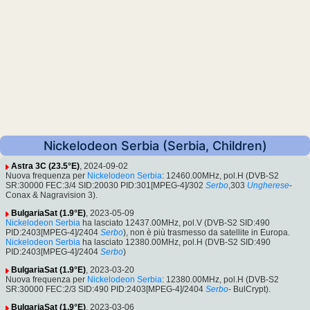
Nickelodeon Serbia (Serbia, Children)
Astra 3C (23.5°E)
, 2024-09-02
Nuova frequenza per
Nickelodeon Serbia
: 12460.00MHz, pol.H (DVB-S2
SR:30000 FEC:3/4 SID:20030 PID:301[MPEG-4]/302
Serbo
,303
Ungherese
-
Conax & Nagravision 3).
BulgariaSat (1.9°E)
, 2023-05-09
Nickelodeon Serbia
ha lasciato 12437.00MHz, pol.V (DVB-S2 SID:490
PID:2403[MPEG-4]/2404
Serbo
), non è più trasmesso da satellite in Europa.
Nickelodeon Serbia
ha lasciato 12380.00MHz, pol.H (DVB-S2 SID:490
PID:2403[MPEG-4]/2404
Serbo
)
BulgariaSat (1.9°E)
, 2023-03-20
Nuova frequenza per
Nickelodeon Serbia
: 12380.00MHz, pol.H (DVB-S2
SR:30000 FEC:2/3 SID:490 PID:2403[MPEG-4]/2404
Serbo
- BulCrypt).
BulgariaSat (1.9°E)
, 2023-03-06