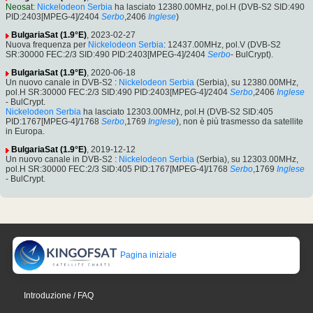
Neosat
:
Nickelodeon Serbia
ha lasciato 12380.00MHz, pol.H (DVB-S2 SID:490
PID:2403[MPEG-4]/2404
Serbo
,2406
Inglese
)
BulgariaSat (1.9°E)
, 2023-02-27
Nuova frequenza per
Nickelodeon Serbia
: 12437.00MHz, pol.V (DVB-S2
SR:30000 FEC:2/3 SID:490 PID:2403[MPEG-4]/2404
Serbo
- BulCrypt).
BulgariaSat (1.9°E)
, 2020-06-18
Un nuovo canale in DVB-S2 :
Nickelodeon Serbia
(Serbia), su 12380.00MHz,
pol.H SR:30000 FEC:2/3 SID:490 PID:2403[MPEG-4]/2404
Serbo
,2406
Inglese
- BulCrypt.
Nickelodeon Serbia
ha lasciato 12303.00MHz, pol.H (DVB-S2 SID:405
PID:1767[MPEG-4]/1768
Serbo
,1769
Inglese
), non è più trasmesso da satellite
in Europa.
BulgariaSat (1.9°E)
, 2019-12-12
Un nuovo canale in DVB-S2 :
Nickelodeon Serbia
(Serbia), su 12303.00MHz,
pol.H SR:30000 FEC:2/3 SID:405 PID:1767[MPEG-4]/1768
Serbo
,1769
Inglese
- BulCrypt.
Pagina iniziale
Introduzione / FAQ