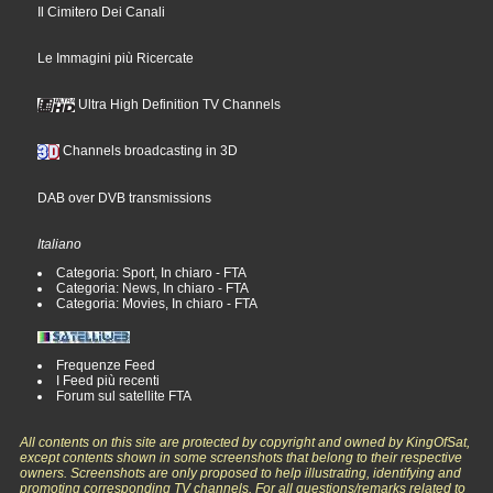
Il Cimitero Dei Canali
Le Immagini più Ricercate
Ultra High Definition TV Channels
Channels broadcasting in 3D
DAB over DVB transmissions
Italiano
Categoria: Sport, In chiaro - FTA
Categoria: News, In chiaro - FTA
Categoria: Movies, In chiaro - FTA
Frequenze Feed
I Feed più recenti
Forum sul satellite FTA
All contents on this site are protected by copyright and owned by KingOfSat,
except contents shown in some screenshots that belong to their respective
owners. Screenshots are only proposed to help illustrating, identifying and
promoting corresponding TV channels. For all questions/remarks related to