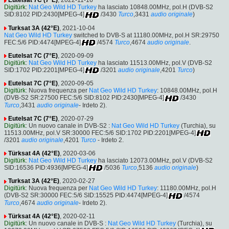
Eutelsat 7C (7°E)
, 2022-11-16
Digitürk
:
Nat Geo Wild HD Turkey
ha lasciato 10848.00MHz, pol.H (DVB-S2
SID:8102 PID:2430[MPEG-4]
/3430
Turco
,3431
audio originale
)
Turksat 3A (42°E)
, 2021-10-04
Nat Geo Wild HD Turkey
switched to DVB-S at 11180.00MHz, pol.H SR:29750
FEC:5/6 PID:4474[MPEG-4]
/4574
Turco
,4674
audio originale
.
Eutelsat 7C (7°E)
, 2020-09-09
Digitürk
:
Nat Geo Wild HD Turkey
ha lasciato 11513.00MHz, pol.V (DVB-S2
SID:1702 PID:2201[MPEG-4]
/3201
audio originale
,4201
Turco
)
Eutelsat 7C (7°E)
, 2020-09-05
Digitürk
: Nuova frequenza per
Nat Geo Wild HD Turkey
: 10848.00MHz, pol.H
(DVB-S2 SR:27500 FEC:5/6 SID:8102 PID:2430[MPEG-4]
/3430
Turco
,3431
audio originale
- Irdeto 2).
Eutelsat 7C (7°E)
, 2020-07-29
Digitürk
: Un nuovo canale in DVB-S2 :
Nat Geo Wild HD Turkey
(Turchia), su
11513.00MHz, pol.V SR:30000 FEC:5/6 SID:1702 PID:2201[MPEG-4]
/3201
audio originale
,4201
Turco
- Irdeto 2.
Türksat 4A (42°E)
, 2020-03-06
Digitürk
:
Nat Geo Wild HD Turkey
ha lasciato 12073.00MHz, pol.V (DVB-S2
SID:16536 PID:4936[MPEG-4]
/5036
Turco
,5136
audio originale
)
Turksat 3A (42°E)
, 2020-02-27
Digitürk
: Nuova frequenza per
Nat Geo Wild HD Turkey
: 11180.00MHz, pol.H
(DVB-S2 SR:30000 FEC:5/6 SID:15525 PID:4474[MPEG-4]
/4574
Turco
,4674
audio originale
- Irdeto 2).
Türksat 4A (42°E)
, 2020-02-11
Digitürk
: Un nuovo canale in DVB-S :
Nat Geo Wild HD Turkey
(Turchia), su