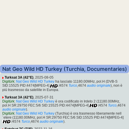
Nat Geo Wild HD Turkey (Turchia, Documentaries)
Turksat 3A (42°E)
, 2025-08-05
Digitürk
:
Nat Geo Wild HD Turkey
ha lasciato 11180.00MHz, pol.H (DVB-S
SID:15525 PID:4474[MPEG-4]
/4574
Turco
,4674
audio originale
), non è
più trasmesso da satellite in Europa.
Turksat 3A (42°E)
, 2025-07-31
Digitürk
:
Nat Geo Wild HD Turkey
è ora codificato in Irdeto 2 (11180.00MHz,
pol.H SR:29750 FEC:5/6 SID:15525 PID:4474[MPEG-4]
/4574
Turco
,4674
audio originale
).
Digitürk
:
Nat Geo Wild HD Turkey
(Turchia) è ora trasmesso liberamente nell
´etere (11180.00MHz, pol.H SR:29750 FEC:5/6 SID:15525 PID:4474[MPEG-4]
/4574
Turco
,4674
audio originale
).