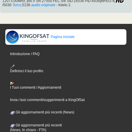
12073.00MHz, pol.V SR:27500 FEC:5/6 SID:16536 PID:4936[MPEG-4]
/5036
Turco
,5136
audio originale
- Irdeto 2.
Pagina iniziale
Introduzione / FAQ
Definisci il tuo profilo
I Tuoi commenti / Aggiornamenti
Invia i tuoi commenti/suggerimenti a KingOfSat
Gli aggiornamenti più recenti (News)
Gli aggiornamenti più recenti
(News, In chiaro - FTA)