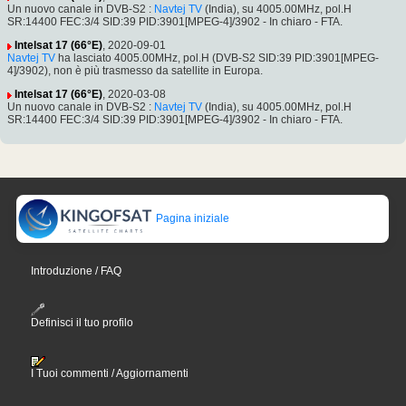
Un nuovo canale in DVB-S2 :
Navtej TV
(India), su 4005.00MHz, pol.H
SR:14400 FEC:3/4 SID:39 PID:3901[MPEG-4]/3902 - In chiaro - FTA.
Intelsat 17 (66°E)
, 2020-09-01
Navtej TV
ha lasciato 4005.00MHz, pol.H (DVB-S2 SID:39 PID:3901[MPEG-
4]/3902), non è più trasmesso da satellite in Europa.
Intelsat 17 (66°E)
, 2020-03-08
Un nuovo canale in DVB-S2 :
Navtej TV
(India), su 4005.00MHz, pol.H
SR:14400 FEC:3/4 SID:39 PID:3901[MPEG-4]/3902 - In chiaro - FTA.
Pagina iniziale
Introduzione / FAQ
Definisci il tuo profilo
I Tuoi commenti / Aggiornamenti