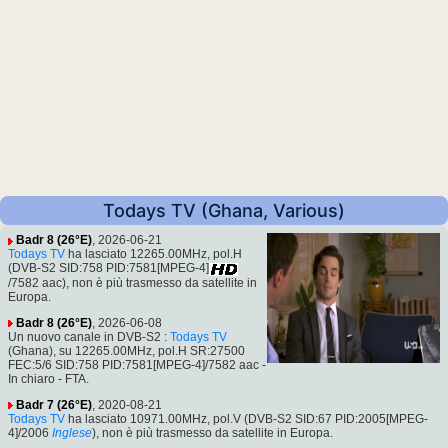
Todays TV (Ghana, Various)
Badr 8 (26°E)
, 2026-06-21
Todays TV
ha lasciato 12265.00MHz, pol.H
(DVB-S2 SID:758 PID:7581[MPEG-4]
/7582 aac), non è più trasmesso da satellite in
Europa.
Badr 8 (26°E)
, 2026-06-08
Un nuovo canale in DVB-S2 :
Todays TV
(Ghana), su 12265.00MHz, pol.H SR:27500
FEC:5/6 SID:758 PID:7581[MPEG-4]/7582 aac -
In chiaro - FTA.
Badr 7 (26°E)
, 2020-08-21
Todays TV
ha lasciato 10971.00MHz, pol.V (DVB-S2 SID:67 PID:2005[MPEG-
4]/2006
Inglese
), non è più trasmesso da satellite in Europa.