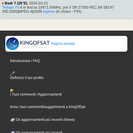
Badr 7 (26°E)
, 2020-03-21
Todays TV
è in test su 10971.00MHz, pol.V SR:27500 FEC:3/4 SID:67
PID:2005[MPEG-4]/2006
Inglese
(In chiaro - FTA).
Pagina iniziale
Introduzione / FAQ
Definisci il tuo profilo
I Tuoi commenti / Aggiornamenti
Invia i tuoi commenti/suggerimenti a KingOfSat
Gli aggiornamenti più recenti (News)
Gli aggiornamenti più recenti