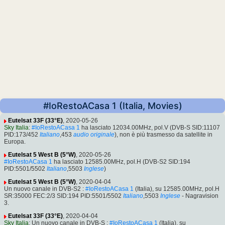
#IoRestoACasa 1 (Italia, Movies)
Eutelsat 33F (33°E)
, 2020-05-26
Sky Italia
:
#IoRestoACasa 1
ha lasciato 12034.00MHz, pol.V (DVB-S SID:11107
PID:173/452
Italiano
,453
audio originale
), non è più trasmesso da satellite in
Europa.
Eutelsat 5 West B (5°W)
, 2020-05-26
#IoRestoACasa 1
ha lasciato 12585.00MHz, pol.H (DVB-S2 SID:194
PID:5501/5502
Italiano
,5503
Inglese
)
Eutelsat 5 West B (5°W)
, 2020-04-04
Un nuovo canale in DVB-S2 :
#IoRestoACasa 1
(Italia), su 12585.00MHz, pol.H
SR:35000 FEC:2/3 SID:194 PID:5501/5502
Italiano
,5503
Inglese
- Nagravision
3.
Eutelsat 33F (33°E)
, 2020-04-04
Sky Italia
: Un nuovo canale in DVB-S :
#IoRestoACasa 1
(Italia), su