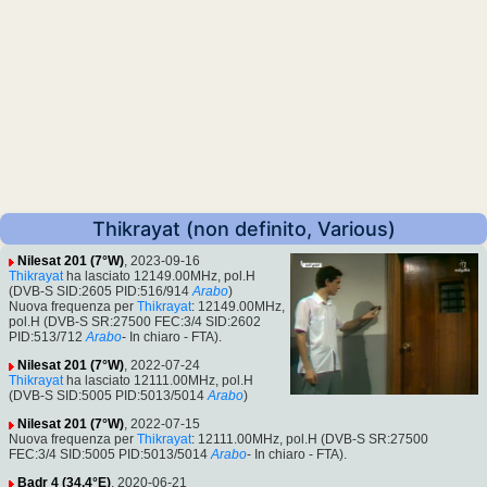
Thikrayat (non definito, Various)
Nilesat 201 (7°W)
, 2023-09-16
Thikrayat
ha lasciato 12149.00MHz, pol.H
(DVB-S SID:2605 PID:516/914
Arabo
)
Nuova frequenza per
Thikrayat
: 12149.00MHz,
pol.H (DVB-S SR:27500 FEC:3/4 SID:2602
PID:513/712
Arabo
- In chiaro - FTA).
Nilesat 201 (7°W)
, 2022-07-24
Thikrayat
ha lasciato 12111.00MHz, pol.H
(DVB-S SID:5005 PID:5013/5014
Arabo
)
Nilesat 201 (7°W)
, 2022-07-15
Nuova frequenza per
Thikrayat
: 12111.00MHz, pol.H (DVB-S SR:27500
FEC:3/4 SID:5005 PID:5013/5014
Arabo
- In chiaro - FTA).
Badr 4 (34.4°E)
, 2020-06-21