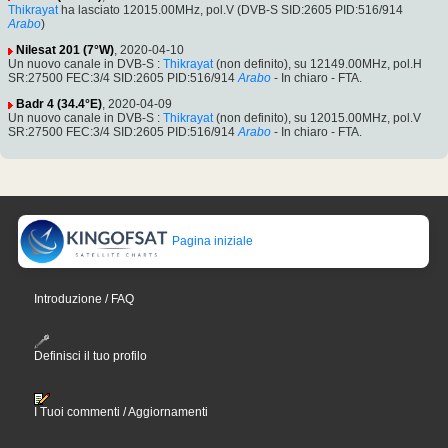
Thikrayat
ha lasciato 12015.00MHz, pol.V (DVB-S SID:2605 PID:516/914
Arabo
)
Nilesat 201 (7°W)
, 2020-04-10
Un nuovo canale in DVB-S :
Thikrayat
(non definito), su 12149.00MHz, pol.H
SR:27500 FEC:3/4 SID:2605 PID:516/914
Arabo
- In chiaro - FTA.
Badr 4 (34.4°E)
, 2020-04-09
Un nuovo canale in DVB-S :
Thikrayat
(non definito), su 12015.00MHz, pol.V
SR:27500 FEC:3/4 SID:2605 PID:516/914
Arabo
- In chiaro - FTA.
Pagina iniziale
Introduzione / FAQ
Definisci il tuo profilo
I Tuoi commenti / Aggiornamenti