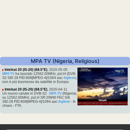
MPA TV (Nigeria, Religious)
Intelsat 20 (IS-20) (68.5°E)
, 2020-05-05
MPA TV
ha lasciato 12562.00MHz, pol.H (DVB-
S2 SID:28 PID:808[MPEG-4]/1064 aac
Inglese
),
non è più trasmesso da satellite in Europa.
Intelsat 20 (IS-20) (68.5°E)
, 2020-04-11
Un nuovo canale in DVB-S2 :
MPA TV
(Nigeria),
su 12562.00MHz, pol.H SR:29990 FEC:5/6
SID:28 PID:808[MPEG-4]/1064 aac
Inglese
- In
chiaro - FTA.