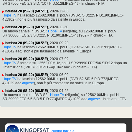
SR:27500 FEC:2/3 SID:7107 PID:512[MPEG-4]/ - In chiaro - FTA.
Intelsat 20 (IS-20) (68.5°E)
, 2020-12-03
Hope TV
ha lasciato 12682.00MHz, pol.V (DVB-S SID:225 PID:1901[MPEG-
4]/1902), non è più trasmesso da satellite in Europa.
Intelsat 20 (IS-20) (68.5°E)
, 2020-11-30
Un nuovo canale in DVB-S :
Hope TV
(Nigeria), su 12682.00MHz, pol.V
SR:30000 FEC:2/3 SID:225 PID:1901[MPEG-4]/1902 - In chiaro - FTA.
Intelsat 20 (IS-20) (68.5°E)
, 2020-09-29
Hope TV
ha lasciato 12562.00MHz, pol.H (DVB-S2 SID:12 PID:786[MPEG-
4]/1042 aac), non è più trasmesso da satellite in Europa.
Intelsat 20 (IS-20) (68.5°E)
, 2020-07-02
Hope TV
è tornato su 12562.00MHz, pol.H SR:29990 FEC:5/6 SID:12 dopo un
´interruzione ( PID:786[MPEG-4]/1042 aac - In chiaro - FTA).
Intelsat 20 (IS-20) (68.5°E)
, 2020-06-02
Hope TV
ha lasciato 12562.00MHz, pol.H (DVB-S2 SID:5 PID:773[MPEG-
4]/1029 aac
Inglese
), non è più trasmesso da satellite in Europa.
Intelsat 20 (IS-20) (68.5°E)
, 2020-04-25
Un nuovo canale in DVB-S2 :
Hope TV
(Nigeria), su 12562.00MHz, pol.H
SR:29990 FEC:5/6 SID:5 PID:773[MPEG-4]/1029 aac
Inglese
- In chiaro - FTA.
Pagina iniziale