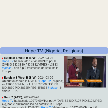
Hope TV (Nigeria, Religious)
Eutelsat 8 West B (8°W)
, 2024-03-08
Hope TV
ha lasciato 12646.00MHz, pol.H
(DVB-S SID:3830 PID:3832[MPEG-4]/3833
Inglese
), non è più trasmesso da satellite in
Europa.
Eutelsat 8 West B (8°W)
, 2024-03-06
Un nuovo canale in DVB-S :
Hope TV
(Nigeria),
su 12646.00MHz, pol.H SR:27500 FEC:7/8
SID:3830 PID:3832[MPEG-4]/3833
Inglese
- In
chiaro - FTA.
Badr 7 (26°E)
, 2022-03-26
Hope TV
ha lasciato 10970.00MHz, pol.V (DVB-S2 SID:7107 PID:512[MPEG-
4]/), non è più trasmesso da satellite in Europa.
Un nuovo canale in DVB-S2 :
Hope TV
(Nigeria), su 10970.00MHz, pol.V