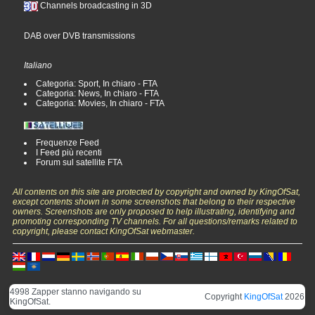
Channels broadcasting in 3D
DAB over DVB transmissions
Italiano
Categoria: Sport, In chiaro - FTA
Categoria: News, In chiaro - FTA
Categoria: Movies, In chiaro - FTA
Frequenze Feed
I Feed più recenti
Forum sul satellite FTA
All contents on this site are protected by copyright and owned by KingOfSat,
except contents shown in some screenshots that belong to their respective
owners. Screenshots are only proposed to help illustrating, identifying and
promoting corresponding TV channels. For all questions/remarks related to
copyright, please contact KingOfSat webmaster.
4998 Zapper stanno navigando su
Copyright
KingOfSat
2026
KingOfSat.