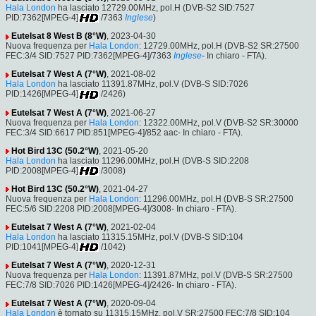
Hala London
ha lasciato 12729.00MHz, pol.H (DVB-S2 SID:7527
PID:7362[MPEG-4]
/7363
Inglese
)
Eutelsat 8 West B (8°W)
, 2023-04-30
Nuova frequenza per
Hala London
: 12729.00MHz, pol.H (DVB-S2 SR:27500
FEC:3/4 SID:7527 PID:7362[MPEG-4]/7363
Inglese
- In chiaro - FTA).
Eutelsat 7 West A (7°W)
, 2021-08-02
Hala London
ha lasciato 11391.87MHz, pol.V (DVB-S SID:7026
PID:1426[MPEG-4]
/2426)
Eutelsat 7 West A (7°W)
, 2021-06-27
Nuova frequenza per
Hala London
: 12322.00MHz, pol.V (DVB-S2 SR:30000
FEC:3/4 SID:6617 PID:851[MPEG-4]/852 aac- In chiaro - FTA).
Hot Bird 13C (50.2°W)
, 2021-05-20
Hala London
ha lasciato 11296.00MHz, pol.H (DVB-S SID:2208
PID:2008[MPEG-4]
/3008)
Hot Bird 13C (50.2°W)
, 2021-04-27
Nuova frequenza per
Hala London
: 11296.00MHz, pol.H (DVB-S SR:27500
FEC:5/6 SID:2208 PID:2008[MPEG-4]/3008- In chiaro - FTA).
Eutelsat 7 West A (7°W)
, 2021-02-04
Hala London
ha lasciato 11315.15MHz, pol.V (DVB-S SID:104
PID:1041[MPEG-4]
/1042)
Eutelsat 7 West A (7°W)
, 2020-12-31
Nuova frequenza per
Hala London
: 11391.87MHz, pol.V (DVB-S SR:27500
FEC:7/8 SID:7026 PID:1426[MPEG-4]/2426- In chiaro - FTA).
Eutelsat 7 West A (7°W)
, 2020-09-04
Hala London
è tornato su 11315.15MHz, pol.V SR:27500 FEC:7/8 SID:104