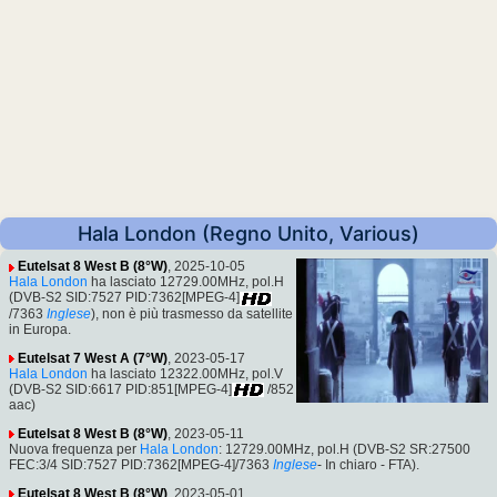
Hala London (Regno Unito, Various)
Eutelsat 8 West B (8°W)
, 2025-10-05
Hala London
ha lasciato 12729.00MHz, pol.H
(DVB-S2 SID:7527 PID:7362[MPEG-4]
/7363
Inglese
), non è più trasmesso da satellite
in Europa.
Eutelsat 7 West A (7°W)
, 2023-05-17
Hala London
ha lasciato 12322.00MHz, pol.V
(DVB-S2 SID:6617 PID:851[MPEG-4]
/852
aac)
Eutelsat 8 West B (8°W)
, 2023-05-11
Nuova frequenza per
Hala London
: 12729.00MHz, pol.H (DVB-S2 SR:27500
FEC:3/4 SID:7527 PID:7362[MPEG-4]/7363
Inglese
- In chiaro - FTA).
Eutelsat 8 West B (8°W)
, 2023-05-01