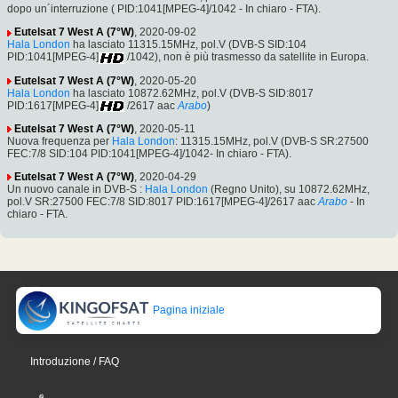
dopo un´interruzione ( PID:1041[MPEG-4]/1042 - In chiaro - FTA).
Eutelsat 7 West A (7°W)
, 2020-09-02
Hala London
ha lasciato 11315.15MHz, pol.V (DVB-S SID:104
PID:1041[MPEG-4]
/1042), non è più trasmesso da satellite in Europa.
Eutelsat 7 West A (7°W)
, 2020-05-20
Hala London
ha lasciato 10872.62MHz, pol.V (DVB-S SID:8017
PID:1617[MPEG-4]
/2617 aac
Arabo
)
Eutelsat 7 West A (7°W)
, 2020-05-11
Nuova frequenza per
Hala London
: 11315.15MHz, pol.V (DVB-S SR:27500
FEC:7/8 SID:104 PID:1041[MPEG-4]/1042- In chiaro - FTA).
Eutelsat 7 West A (7°W)
, 2020-04-29
Un nuovo canale in DVB-S :
Hala London
(Regno Unito), su 10872.62MHz,
pol.V SR:27500 FEC:7/8 SID:8017 PID:1617[MPEG-4]/2617 aac
Arabo
- In
chiaro - FTA.
Pagina iniziale
Introduzione / FAQ