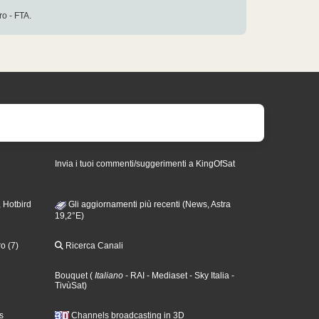
o - FTA.
Invia i tuoi commenti/suggerimenti a KingOfSat
 Hotbird
Gli aggiornamenti più recenti (News, Astra
19,2°E)
o (7)
Ricerca Canali
Bouquet
(
Italiano
- RAI
- Mediaset
- Sky Italia
-
TivùSat
)
s
Channels broadcasting in 3D