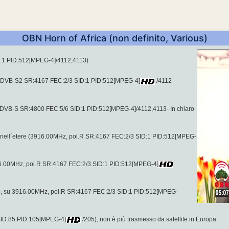
OBN Horn of Africa (non definito, Various)
D:1 PID:512[MPEG-4]/4112,4113)
 (DVB-S2 SR:4167 FEC:2/3 SID:1 PID:512[MPEG-4]
/4112
(DVB-S SR:4800 FEC:5/6 SID:1 PID:512[MPEG-4]/4112,4113- In chiaro
e nell´etere (3916.00MHz, pol.R SR:4167 FEC:2/3 SID:1 PID:512[MPEG-
16.00MHz, pol.R SR:4167 FEC:2/3 SID:1 PID:512[MPEG-4]
o), su 3916.00MHz, pol.R SR:4167 FEC:2/3 SID:1 PID:512[MPEG-
SID:85 PID:105[MPEG-4]
/205), non è più trasmesso da satellite in Europa.