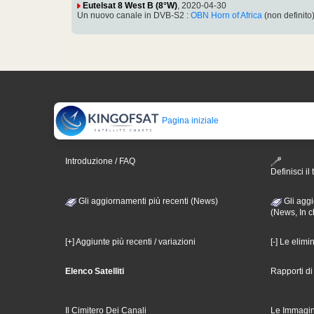
Eutelsat 8 West B (8°W)
, 2020-04-30
Un nuovo canale in DVB-S2 :
OBN Horn of Africa
(non definito
Pagina iniziale
Introduzione / FAQ
Definisci il 
Gli aggiornamenti più recenti (News)
Gli aggi
(News, In c
[+] Aggiunte più recenti / variazioni
[-] Le elimi
Elenco Satelliti
Rapporti d
Il Cimitero Dei Canali
Le Immagin