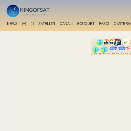
NEWS
[+]
[-]
SATELLITI
CANALI
BOUQUET
FASCI
CIMITERO