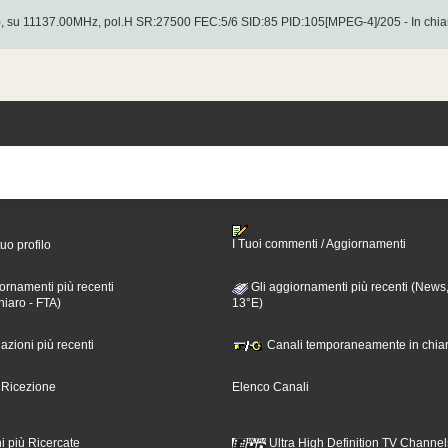
), su 11137.00MHz, pol.H SR:27500 FEC:5/6 SID:85 PID:105[MPEG-4]/205 - In chiar
I Tuoi commenti / Aggiornamenti
tuo profilo
ornamenti più recenti
Gli aggiornamenti più recenti (News,
hiaro - FTA)
13°E)
nazioni più recenti
Canali temporaneamente in chiar
i Ricezione
Elenco Canali
i più Ricercate
Ultra High Definition TV Channel