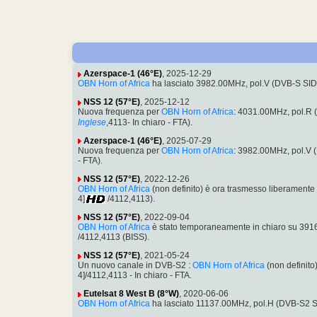
Azerspace-1 (46°E)
, 2025-12-29
OBN Horn of Africa
ha lasciato 3982.00MHz, pol.V (DVB-S SI
NSS 12 (57°E)
, 2025-12-12
Nuova frequenza per
OBN Horn of Africa
: 4031.00MHz, pol.R
Inglese
,4113- In chiaro - FTA).
Azerspace-1 (46°E)
, 2025-07-29
Nuova frequenza per
OBN Horn of Africa
: 3982.00MHz, pol.V 
- FTA).
NSS 12 (57°E)
, 2022-12-26
OBN Horn of Africa
(non definito) è ora trasmesso liberament
4]
/4112,4113).
NSS 12 (57°E)
, 2022-09-04
OBN Horn of Africa
è stato temporaneamente in chiaro su 39
/4112,4113 (BISS).
NSS 12 (57°E)
, 2021-05-24
Un nuovo canale in DVB-S2 :
OBN Horn of Africa
(non definit
4]/4112,4113 - In chiaro - FTA.
Eutelsat 8 West B (8°W)
, 2020-06-06
OBN Horn of Africa
ha lasciato 11137.00MHz, pol.H (DVB-S2 