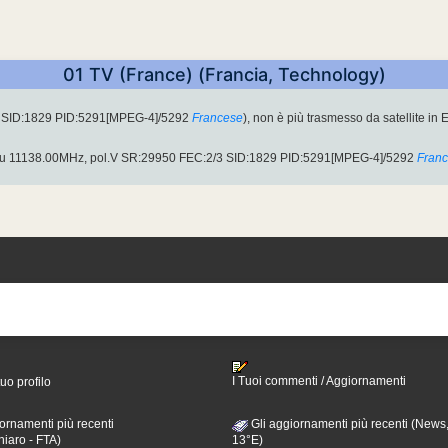
01 TV (France) (Francia, Technology)
2 SID:1829 PID:5291[MPEG-4]/5292
Francese
), non è più trasmesso da satellite in 
 su 11138.00MHz, pol.V SR:29950 FEC:2/3 SID:1829 PID:5291[MPEG-4]/5292
Fran
I Tuoi commenti / Aggiornamenti
tuo profilo
ornamenti più recenti
Gli aggiornamenti più recenti (News,
hiaro - FTA)
13°E)