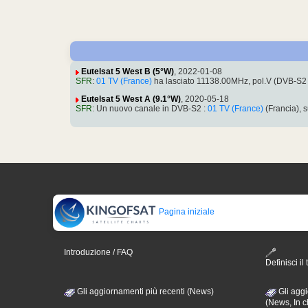
Eutelsat 5 West B (5°W)
, 2022-01-08
SFR
:
01 TV (France)
ha lasciato 11138.00MHz, pol.V (DVB-S
Eutelsat 5 West A (9.1°W)
, 2020-05-18
SFR
: Un nuovo canale in DVB-S2 :
01 TV (France)
(Francia),
Pagina iniziale
Introduzione / FAQ
Definisci il 
Gli aggiornamenti più recenti (News)
Gli aggi
(News, In c