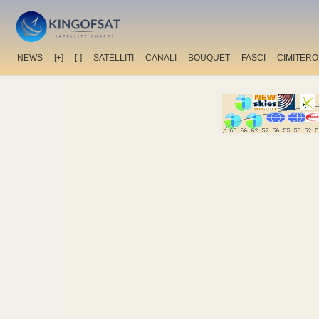
NEWS
[+]
[-]
SATELLITI
CANALI
BOUQUET
FASCI
CIMITERO