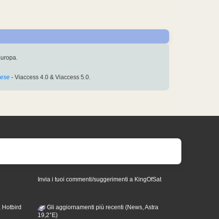
Europa.
cese
- Viaccess 4.0 & Viaccess 5.0.
Invia i tuoi commenti/suggerimenti a KingOfSat
 Hotbird
Gli aggiornamenti più recenti (News, Astra
19,2°E)