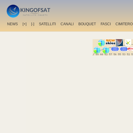
NEWS
[+]
[-]
SATELLITI
CANALI
BOUQUET
FASCI
CIMITERO