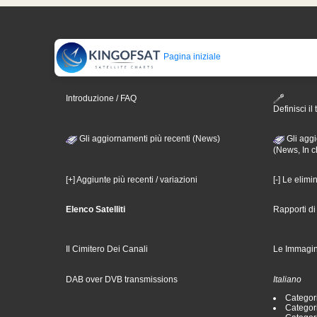
Pagina iniziale
Introduzione / FAQ
Definisci il 
Gli aggiornamenti più recenti (News)
Gli aggi
(News, In c
[+] Aggiunte più recenti / variazioni
[-] Le elimi
Elenco Satelliti
Rapporti d
Il Cimitero Dei Canali
Le Immagin
DAB over DVB transmissions
Italiano
Categori
Categori