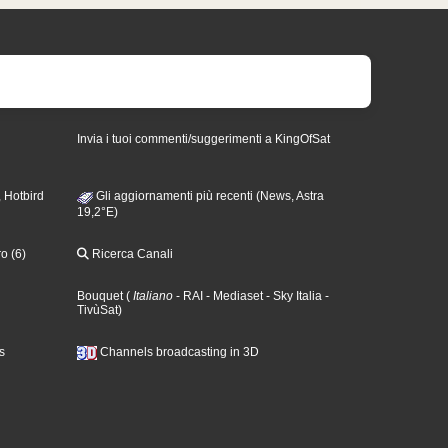
Invia i tuoi commenti/suggerimenti a KingOfSat
 Hotbird
Gli aggiornamenti più recenti (News, Astra
19,2°E)
o (6)
Ricerca Canali
Bouquet
(
Italiano
- RAI
- Mediaset
- Sky Italia
-
TivùSat
)
s
Channels broadcasting in 3D