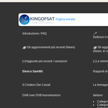
Pagina iniziale
Introduzione / FAQ
Definisci il 
Gli aggiornamenti più recenti (News)
Gli aggi
(News, In c
[+] Aggiunte più recenti / variazioni
[-] Le elimi
Elenco Satelliti
Rapporti d
Il Cimitero Dei Canali
Le Immagin
DAB over DVB transmissions
Italiano
Categori
Categori