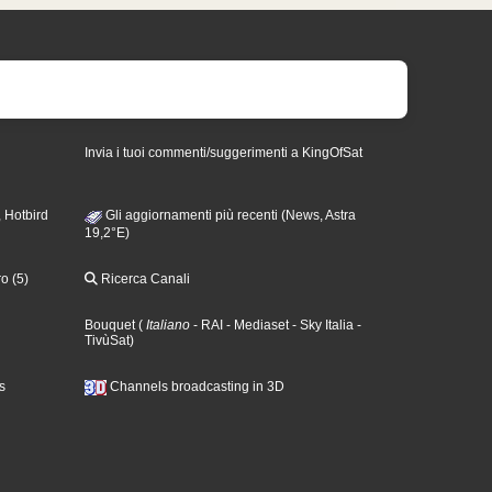
Invia i tuoi commenti/suggerimenti a KingOfSat
 Hotbird
Gli aggiornamenti più recenti (News, Astra
19,2°E)
o (5)
Ricerca Canali
Bouquet
(
Italiano
- RAI
- Mediaset
- Sky Italia
-
TivùSat
)
s
Channels broadcasting in 3D