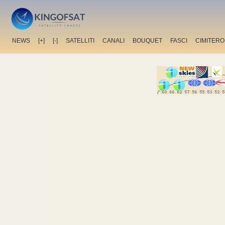
NEWS
[+]
[-]
SATELLITI
CANALI
BOUQUET
FASCI
CIMITERO