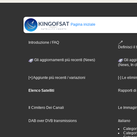
Pagina iniziale
Introduzione / FAQ
Definisci il 
Gli aggiornamenti più recenti (News)
Gli aggi
(News, In c
[+] Aggiunte più recenti / variazioni
[-] Le elimi
Elenco Satelliti
Rapporti d
Il Cimitero Dei Canali
Le Immagin
DAB over DVB transmissions
Italiano
Categori
Categori