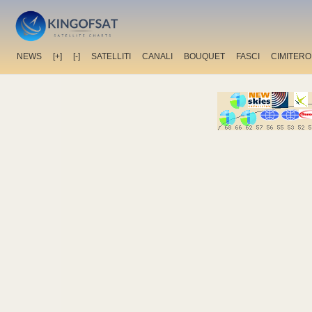
NEWS
[+]
[-]
SATELLITI
CANALI
BOUQUET
FASCI
CIMITERO