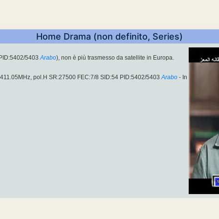
Home Drama (non definito, Series)
 PID:5402/5403
Arabo
), non è più trasmesso da satellite in Europa.
 11411.05MHz, pol.H SR:27500 FEC:7/8 SID:54 PID:5402/5403
Arabo
- In