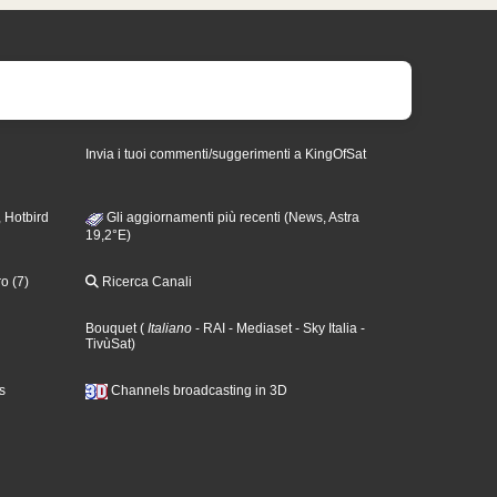
Invia i tuoi commenti/suggerimenti a KingOfSat
 Hotbird
Gli aggiornamenti più recenti (News, Astra
19,2°E)
o (7)
Ricerca Canali
Bouquet
(
Italiano
- RAI
- Mediaset
- Sky Italia
-
TivùSat
)
s
Channels broadcasting in 3D