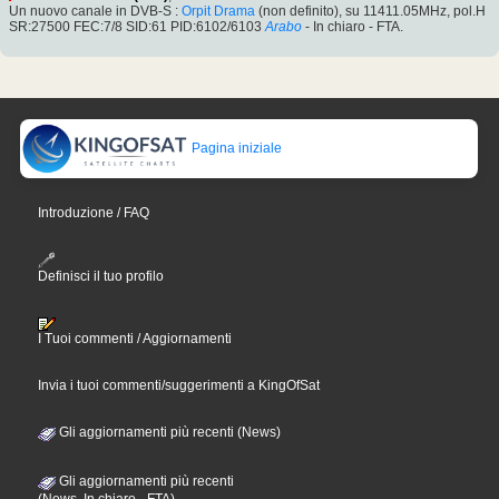
Un nuovo canale in DVB-S :
Orpit Drama
(non definito), su 11411.05MHz, pol.H
SR:27500 FEC:7/8 SID:61 PID:6102/6103
Arabo
- In chiaro - FTA.
Pagina iniziale
Introduzione / FAQ
Definisci il tuo profilo
I Tuoi commenti / Aggiornamenti
Invia i tuoi commenti/suggerimenti a KingOfSat
Gli aggiornamenti più recenti (News)
Gli aggiornamenti più recenti