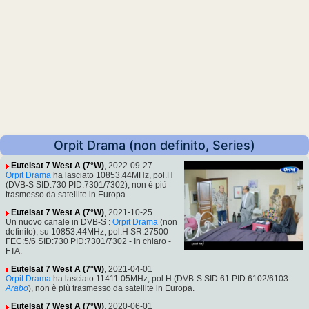
Orpit Drama (non definito, Series)
Eutelsat 7 West A (7°W)
, 2022-09-27
Orpit Drama
ha lasciato 10853.44MHz, pol.H
(DVB-S SID:730 PID:7301/7302), non è più
trasmesso da satellite in Europa.
Eutelsat 7 West A (7°W)
, 2021-10-25
Un nuovo canale in DVB-S :
Orpit Drama
(non
definito), su 10853.44MHz, pol.H SR:27500
FEC:5/6 SID:730 PID:7301/7302 - In chiaro -
FTA.
Eutelsat 7 West A (7°W)
, 2021-04-01
Orpit Drama
ha lasciato 11411.05MHz, pol.H (DVB-S SID:61 PID:6102/6103
Arabo
), non è più trasmesso da satellite in Europa.
Eutelsat 7 West A (7°W)
, 2020-06-01