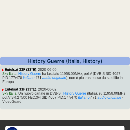
History Guerre (Italia, History)
Eutelsat 33F (33°E)
, 2020-06-09
Sky Italia
:
History Guerre
ha lasciato 11958.00MHz, pol.V (DVB-S SID:4057
PID:177/470
Italiano
,471
audio originale
), non è più trasmesso da satellite in
Europa.
Eutelsat 33F (33°E)
, 2020-06-02
Sky Italia
: Un nuovo canale in DVB-S :
History Guerre
(Italia), su 11958.00MHz,
pol.V SR:27500 FEC:3/4 SID:4057 PID:177/470
Italiano
,471
audio originale
-
VideoGuard.