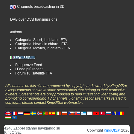
Channels broadcasting in 3D
DAB over DVB transmissions
Italiano
Categoria: Sport, In chiaro - FTA
Categoria: News, In chiaro - FTA
Categoria: Movies, In chiaro - FTA
Frequenze Feed
I Feed più recenti
Forum sul satellite FTA
All contents on this site are protected by copyright and owned by KingOfSat,
except contents shown in some screenshots that belong to their respective
owners. Screenshots are only proposed to help illustrating, identifying and
promoting corresponding TV channels. For all questions/remarks related to
copyright, please contact KingOfSat webmaster.
4246 Zapper stanno navigando su
Copyright
KingOfSat
2026
KingOfSat.