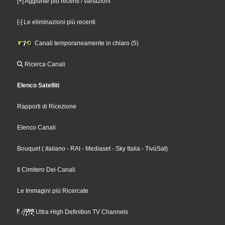
[+] Aggiunte più recenti / variazioni
[-] Le eliminazioni più recenti
Canali temporaneamente in chiaro (5)
Ricerca Canali
Elenco Satelliti
Rapporti di Ricezione
Elenco Canali
Bouquet
(
Italiano
- RAI
- Mediaset
- Sky Italia
- TivùSat
)
Il Cimitero Dei Canali
Le Immagini più Ricercate
Ultra High Definition TV Channels