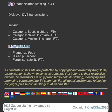
Channels broadcasting in 3D
DAB over DVB transmissions
Italiano
Categoria: Sport, In chiaro - FTA
Categoria: News, In chiaro - FTA
Categoria: Movies, In chiaro - FTA
Frequenze Feed
I Feed più recenti
Forum sul satellite FTA
All contents on this site are protected by copyright and owned by KingOfSat,
except contents shown in some screenshots that belong to their respective
owners. Screenshots are only proposed to help illustrating, identifying and
promoting corresponding TV channels. For all questions/remarks related to
copyright, please contact KingOfSat webmaster.
5613 Zapper stanno navigando su
Copyright
KingOfSat
2026
KingOfSat.