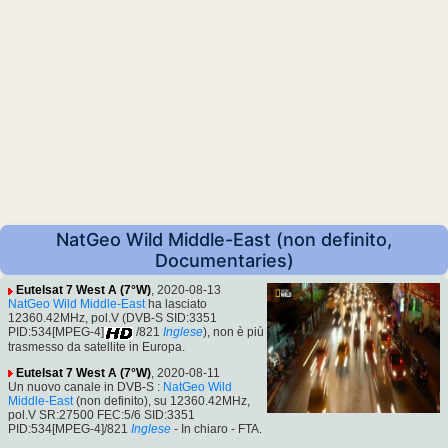
NatGeo Wild Middle-East (non definito,
Documentaries)
Eutelsat 7 West A (7°W)
, 2020-08-13
NatGeo Wild Middle-East
ha lasciato
12360.42MHz, pol.V (DVB-S SID:3351
PID:534[MPEG-4]
/821
Inglese
), non è più
trasmesso da satellite in Europa.
Eutelsat 7 West A (7°W)
, 2020-08-11
Un nuovo canale in DVB-S :
NatGeo Wild
Middle-East
(non definito), su 12360.42MHz,
pol.V SR:27500 FEC:5/6 SID:3351
PID:534[MPEG-4]/821
Inglese
- In chiaro - FTA.